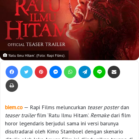
'Ratu Ilmu HItam'. (Foto: Rapi Films).
Facebook
Twitter
Pinterest
Messenger
WhatsApp
Telegram
Line
Bagikan lewat e-Mail
Print
biem.co
— Rapi Films meluncurkan
teaser poster
dan
teaser trailer
film ‘Ratu Ilmu Hitam’.
Remake
dari film
horor legendaris berjudul sama ini versi barunya
disutradarai oleh Kimo Stamboel dengan skenario