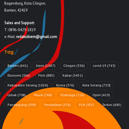
Bagendung, Kota Cilegon,
Banten, 42419
Sales and Support:
T: 0896-0429-1819
e-Mail:
redaksibiem@gmail.com
Tag
Banten
(641)
biem
(1047)
Cilegon
(336)
covid-19
(743)
Ekonomi
(366)
Film
(885)
Kabar
(3451)
Kabupaten Serang
(1026)
Korea
(376)
Kota Serang
(720)
Lebak
(708)
Musik
(768)
Olahraga
(716)
Opini
(419)
Pandeglang
(399)
Pendidikan
(376)
PLN
(355)
Terkini
(685)
Rubrik