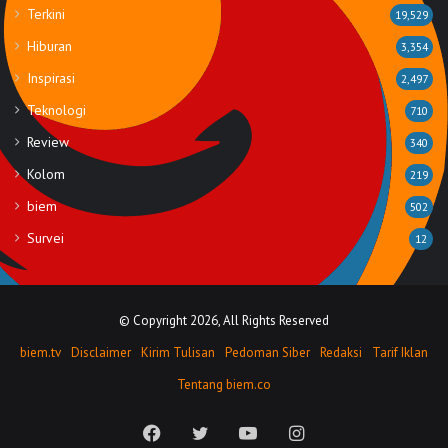
Terkini
19,529
Hiburan
3,354
Inspirasi
2,497
Teknologi
710
Review
340
Kolom
219
biem
502
Survei
12
© Copyright 2026, All Rights Reserved
biem.tv
Disclaimer
Kirim Tulisan
Pedoman Siber
Redaksi
Tarif Iklan
Tentang biem.co
Facebook
Twitter
YouTube
Instagram