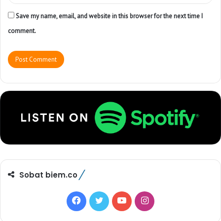
Save my name, email, and website in this browser for the next time I
comment.
Sobat biem.co
F
T
Y
I
a
w
o
n