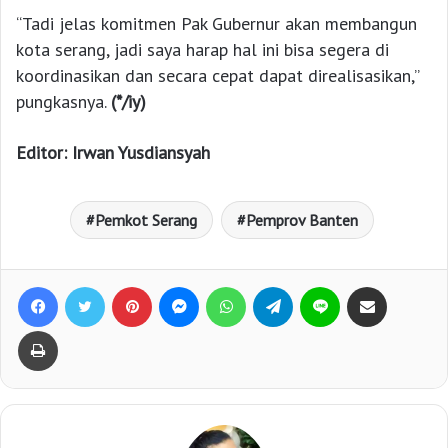
“Tadi jelas komitmen Pak Gubernur akan membangun
kota serang, jadi saya harap hal ini bisa segera di
koordinasikan dan secara cepat dapat direalisasikan,”
pungkasnya.
(*/iy)
Editor: Irwan Yusdiansyah
Pemkot Serang
Pemprov Banten
Facebook
Twitter
Pinterest
Messenger
WhatsApp
Telegram
Line
Bagikan lewat e-Mail
Print