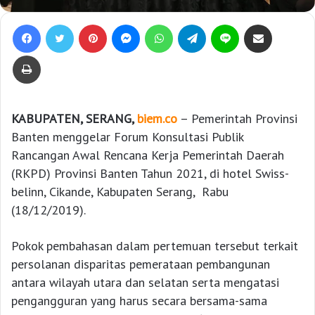
Facebook
Twitter
Pinterest
Messenger
WhatsApp
Telegram
Line
Bagikan lewat e-Mail
Print
KABUPATEN, SERANG,
biem.co
– Pemerintah Provinsi
Banten menggelar Forum Konsultasi Publik
Rancangan Awal Rencana Kerja Pemerintah Daerah
(RKPD) Provinsi Banten Tahun 2021, di hotel Swiss-
belinn, Cikande, Kabupaten Serang, Rabu
(18/12/2019).
Pokok pembahasan dalam pertemuan tersebut terkait
persolanan disparitas pemerataan pembangunan
antara wilayah utara dan selatan serta mengatasi
pengangguran yang harus secara bersama-sama