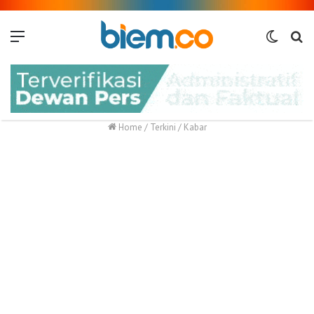
Menu
Switch
Me
skin
Home
/
Terkini
/
Kabar