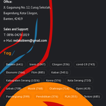
Office:
Jl. Gagunung No. 12, Curug Sekolah,
Bagendung, Kota Cilegon,
Banten, 42419
Sales and Support:
T: 0896-0429-1819
e-Mail:
redaksibiem@gmail.com
Tag
Banten
(641)
biem
(1047)
Cilegon
(336)
covid-19
(743)
Ekonomi
(366)
Film
(885)
Kabar
(3451)
Kabupaten Serang
(1026)
Korea
(376)
Kota Serang
(720)
Lebak
(708)
Musik
(768)
Olahraga
(716)
Opini
(419)
Pandeglang
(399)
Pendidikan
(376)
PLN
(355)
Terkini
(685)