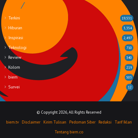
Rubrik
Terkini
19,531
Hiburan
3,354
Inspirasi
2,497
Teknologi
710
Review
340
Kolom
219
biem
503
Survei
12
© Copyright 2026, All Rights Reserved
biem.tv
Disclaimer
Kirim Tulisan
Pedoman Siber
Redaksi
Tarif Iklan
Tentang biem.co