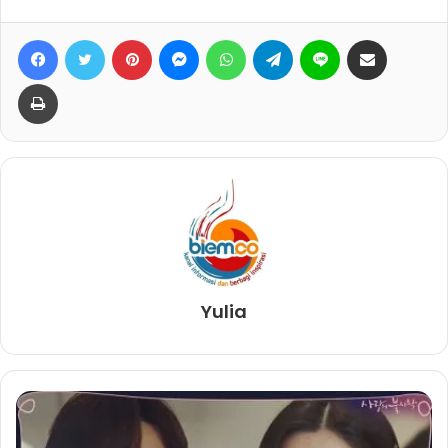
Facebook
Twitter
Pinterest
Messenger
WhatsApp
Telegram
Line
Bagikan lewat e-Mail
Print
Yulia