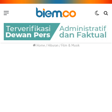
Menu
Switch
Me
skin
Home
/
Hiburan
/
Film & Musik