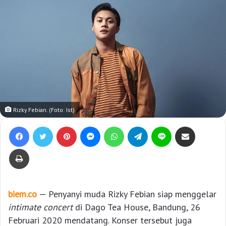
Rizky Febian. (Foto: Ist)
Facebook
Twitter
Pinterest
Messenger
WhatsApp
Telegram
Line
Bagikan lewat e-Mail
Print
biem.co
— Penyanyi muda Rizky Febian siap menggelar
intimate concert
di Dago Tea House, Bandung, 26
Februari 2020 mendatang. Konser tersebut juga