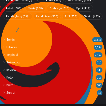
Kabupaten Serang
(1026)
Korea
(376)
Kota Serang
(720)
Lebak
(708)
Musik
(768)
Olahraga
(716)
Opini
(419)
Pandeglang
(399)
Pendidikan
(376)
PLN
(355)
Terkini
(685)
Rubrik
Terkini
19,535
Hiburan
3,354
Inspirasi
2,497
Teknologi
710
Review
340
Kolom
219
biem
503
Survei
12