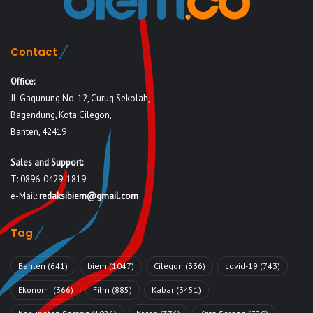
Contact
Office:
Jl. Gagunung No. 12, Curug Sekolah,
Bagendung, Kota Cilegon,
Banten, 42419
Sales and Support:
T: 0896-0429-1819
e-Mail:
redaksibiem@gmail.com
Tag
Banten
(641)
biem
(1047)
Cilegon
(336)
covid-19
(743)
Ekonomi
(366)
Film
(885)
Kabar
(3451)