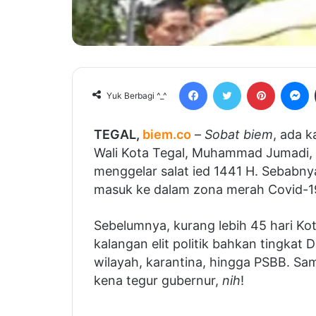
Facebook
Twitter
Pinterest
Messenger
Yuk Berbagi ^_^
TEGAL,
biem.co
–
Sobat biem
, ada 
Wali Kota Tegal, Muhammad Jumadi,
menggelar salat ied 1441 H. Sebabnya
masuk ke dalam zona merah Covid-1
Sebelumnya, kurang lebih 45 hari Ko
kalangan elit politik bahkan tingkat D
wilayah, karantina, hingga PSBB. Sa
kena tegur gubernur,
nih
!