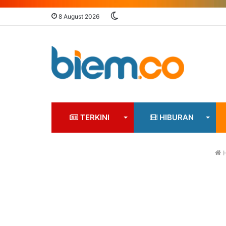
Switch
8 August 2026
skin
TERKINI
HIBURAN
H