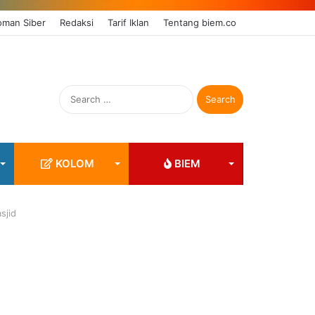
man Siber
Redaksi
Tarif Iklan
Tentang biem.co
Search
for:
KOLOM
BIEM
sjid