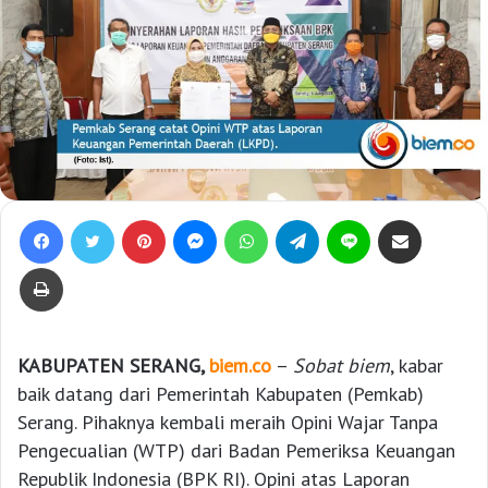
Facebook
Twitter
Pinterest
Messenger
WhatsApp
Telegram
Line
Bagikan lewat e-Mail
Print
KABUPATEN SERANG,
biem.co
–
Sobat biem
, kabar
baik datang dari Pemerintah Kabupaten (Pemkab)
Serang. Pihaknya kembali meraih Opini Wajar Tanpa
Pengecualian (WTP) dari Badan Pemeriksa Keuangan
Republik Indonesia (BPK RI). Opini atas Laporan