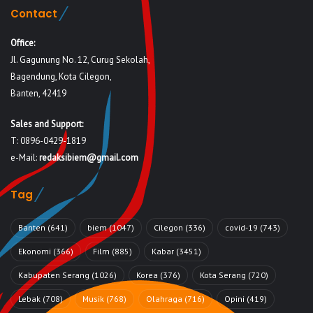
Contact
Office:
Jl. Gagunung No. 12, Curug Sekolah,
Bagendung, Kota Cilegon,
Banten, 42419
Sales and Support:
T: 0896-0429-1819
e-Mail:
redaksibiem@gmail.com
Tag
Banten
(641)
biem
(1047)
Cilegon
(336)
covid-19
(743)
Ekonomi
(366)
Film
(885)
Kabar
(3451)
Kabupaten Serang
(1026)
Korea
(376)
Kota Serang
(720)
Lebak
(708)
Musik
(768)
Olahraga
(716)
Opini
(419)