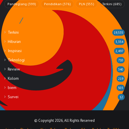
Pandeglang
(399)
Pendidikan
(376)
PLN
(355)
Terkini
(685)
Rubrik
Terkini
19,535
Hiburan
3,354
Inspirasi
2,497
Teknologi
710
Review
340
Kolom
219
biem
503
Survei
12
© Copyright 2026, All Rights Reserved