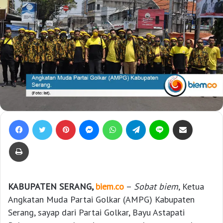
Facebook
Twitter
Pinterest
Messenger
WhatsApp
Telegram
Line
Bagikan lewat e-Mail
Print
KABUPATEN SERANG,
biem.co
–
Sobat biem
, Ketua
Angkatan Muda Partai Golkar (AMPG) Kabupaten
Serang, sayap dari Partai Golkar, Bayu Astapati