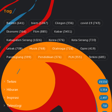
Tag
Banten
(641)
biem
(1047)
Cilegon
(336)
covid-19
(743)
Ekonomi
(366)
Film
(885)
Kabar
(3451)
Kabupaten Serang
(1026)
Korea
(376)
Kota Serang
(720)
Lebak
(708)
Musik
(768)
Olahraga
(716)
Opini
(419)
Pandeglang
(399)
Pendidikan
(376)
PLN
(355)
Terkini
(685)
Rubrik
Terkini
19,536
Hiburan
3,354
Inspirasi
2,497
Teknologi
710