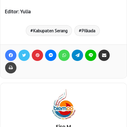
Editor: Yulia
Kabupaten Serang
Pilkada
Facebook
Twitter
Pinterest
Messenger
WhatsApp
Telegram
Line
Bagikan lewat e-Mail
Print
Firo M