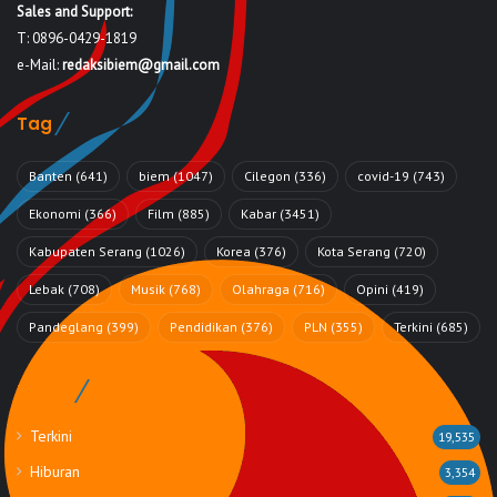
Sales and Support:
T: 0896-0429-1819
e-Mail:
redaksibiem@gmail.com
Tag
Banten
(641)
biem
(1047)
Cilegon
(336)
covid-19
(743)
Ekonomi
(366)
Film
(885)
Kabar
(3451)
Kabupaten Serang
(1026)
Korea
(376)
Kota Serang
(720)
Lebak
(708)
Musik
(768)
Olahraga
(716)
Opini
(419)
Pandeglang
(399)
Pendidikan
(376)
PLN
(355)
Terkini
(685)
Rubrik
Terkini
19,535
Hiburan
3,354