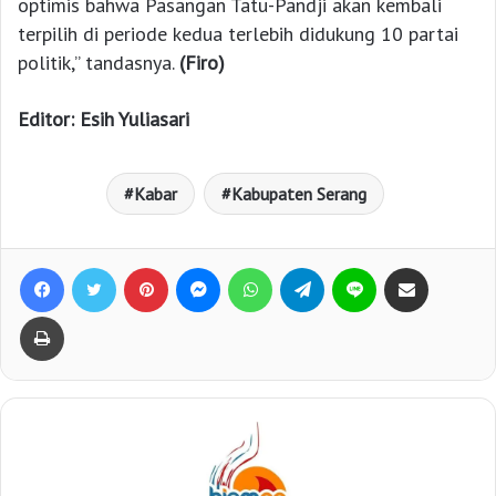
optimis bahwa Pasangan Tatu-Pandji akan kembali
terpilih di periode kedua terlebih didukung 10 partai
politik,” tandasnya.
(Firo)
Editor: Esih Yuliasari
Kabar
Kabupaten Serang
Facebook
Twitter
Pinterest
Messenger
WhatsApp
Telegram
Line
Bagikan lewat e-Mail
Print