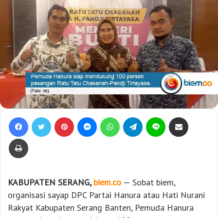
Facebook
Twitter
Pinterest
Messenger
WhatsApp
Telegram
Line
Bagikan lewat e-Mail
Print
KABUPATEN SERANG,
biem.co
— Sobat biem,
organisasi sayap DPC Partai Hanura atau Hati Nurani
Rakyat Kabupaten Serang Banten, Pemuda Hanura