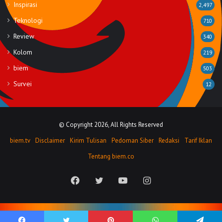
Inspirasi
2,497
Teknologi
710
Review
340
Kolom
219
biem
503
Survei
12
© Copyright 2026, All Rights Reserved
biem.tv
Disclaimer
Kirim Tulisan
Pedoman Siber
Redaksi
Tarif Iklan
Tentang biem.co
Facebook
Twitter
YouTube
Instagram