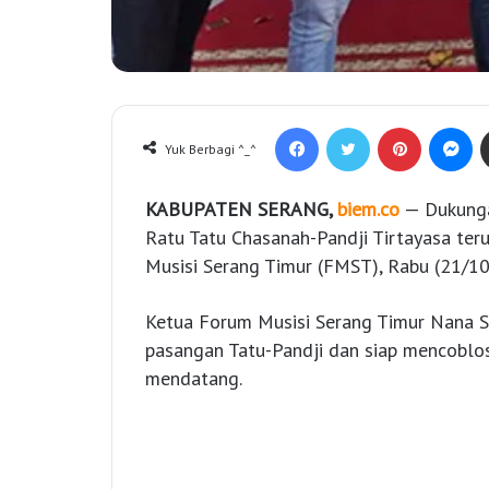
Facebook
Twitter
Pinterest
Messenger
Yuk Berbagi ^_^
KABUPATEN SERANG,
biem.co
— Dukunga
Ratu Tatu Chasanah-Pandji Tirtayasa teru
Musisi Serang Timur (FMST), Rabu (21/10
Ketua Forum Musisi Serang Timur Nana 
pasangan Tatu-Pandji dan siap mencobl
mendatang.