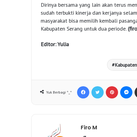
Dirinya bersama yang lain akan terus me
sudah terbukti kinerja dan kerjanya sela
masyarakat bisa memilih kembali pasanga
Kabupaten Serang untuk dua periode.
(fir
Editor: Yulia
Kabupaten
Facebook
Twitter
Pinterest
Messenger
Yuk Berbagi ^_^
Firo M