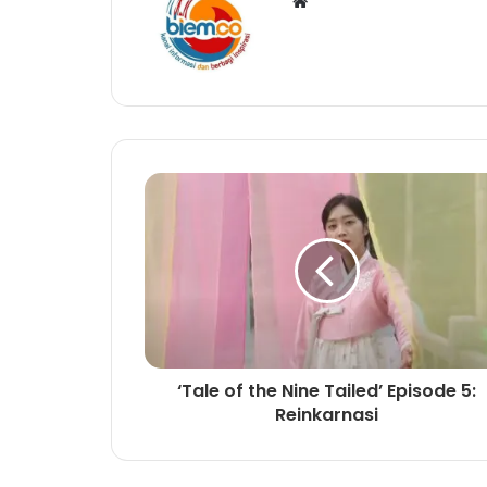
W
e
b
s
i
t
e
‘Tale of the Nine Tailed’ Episode 5:
Reinkarnasi