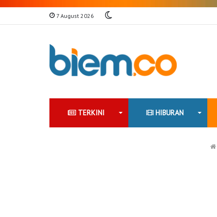
Switch
7 August 2026
skin
TERKINI
HIBURAN