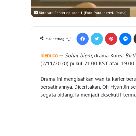
Birthcare Center episode 1. (Foto: Youtube/tvN Drama)
Facebook
Twitter
Pinterest
Messenger
Yuk Berbagi ^_^
biem.co
—
Sobat biem
, drama Korea
Birt
(2/11/2020) pukul 21.00 KST atau 19.00 
Drama ini mengisahkan wanita karier ber
persalinannya. Diceritakan, Oh Hyun Jin 
segala bidang. Ia menjadi eksekutif term