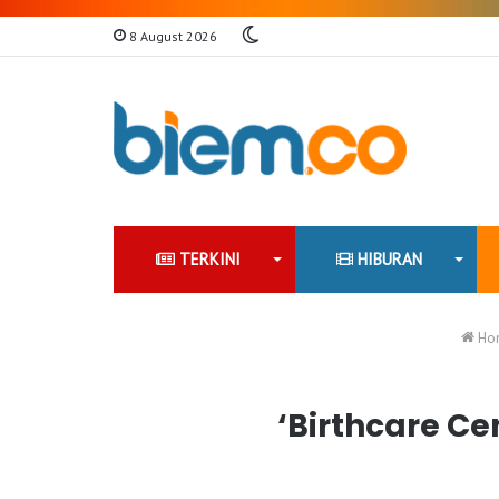
Switch
8 August 2026
skin
TERKINI
HIBURAN
Ho
‘Birthcare Ce