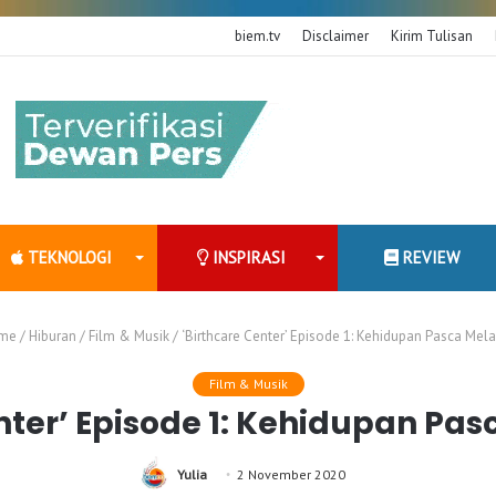
biem.tv
Disclaimer
Kirim Tulisan
TEKNOLOGI
INSPIRASI
REVIEW
me
/
Hiburan
/
Film & Musik
/
‘Birthcare Center’ Episode 1: Kehidupan Pasca Mela
Film & Musik
nter’ Episode 1: Kehidupan Pa
Yulia
2 November 2020