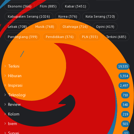
Ekonomi
(366)
Film
(885)
Kabar
(3451)
Kabupaten Serang
(1026)
Korea
(376)
Kota Serang
(720)
Lebak
(708)
Musik
(768)
Olahraga
(716)
Opini
(419)
Pandeglang
(399)
Pendidikan
(376)
PLN
(355)
Terkini
(685)
Rubrik
Terkini
19,535
Hiburan
3,354
Inspirasi
2,497
Teknologi
710
Review
340
Kolom
219
biem
503
Survei
12