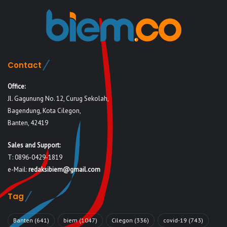
Contact
Office:
Jl. Gagunung No. 12, Curug Sekolah,
Bagendung, Kota Cilegon,
Banten, 42419
Sales and Support:
T: 0896-0429-1819
e-Mail:
redaksibiem@gmail.com
Tag
Banten
(641)
biem
(1047)
Cilegon
(336)
covid-19
(743)