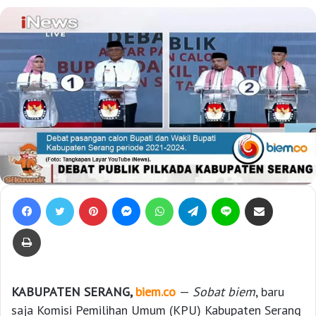
Facebook
Twitter
Pinterest
Messenger
WhatsApp
Telegram
Line
Bagikan lewat e-Mail
Print
KABUPATEN SERANG,
biem.co
—
Sobat biem
, baru
saja Komisi Pemilihan Umum (KPU) Kabupaten Serang