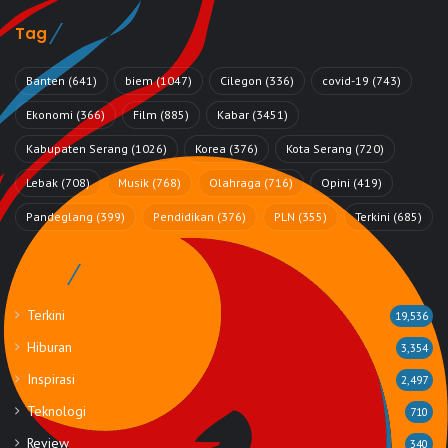
Tag
Banten
(641)
biem
(1047)
Cilegon
(336)
covid-19
(743)
Ekonomi
(366)
Film
(885)
Kabar
(3451)
Kabupaten Serang
(1026)
Korea
(376)
Kota Serang
(720)
Lebak
(708)
Musik
(768)
Olahraga
(716)
Opini
(419)
Pandeglang
(399)
Pendidikan
(376)
PLN
(355)
Terkini
(685)
Rubrik
Terkini
19,536
Hiburan
3,354
Inspirasi
2,497
Teknologi
710
Review
340