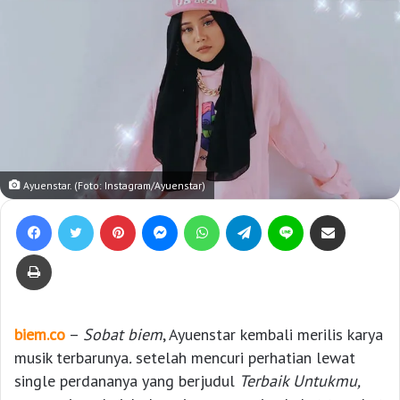
Ayuenstar. (Foto: Instagram/Ayuenstar)
Facebook
Twitter
Pinterest
Messenger
WhatsApp
Telegram
Line
Bagikan lewat e-Mail
Print
biem.co
–
Sobat biem
, Ayuenstar kembali merilis karya
musik terbarunya
.
setelah mencuri perhatian lewat
single perdananya yang berjudul
Terbaik Untukmu,