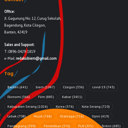
Office:
Jl. Gagunung No. 12, Curug Sekolah,
Bagendung, Kota Cilegon,
Banten, 42419
Sales and Support:
T: 0896-0429-1819
e-Mail:
redaksibiem@gmail.com
Tag
Banten
(641)
biem
(1047)
Cilegon
(336)
covid-19
(743)
Ekonomi
(366)
Film
(885)
Kabar
(3451)
Kabupaten Serang
(1026)
Korea
(376)
Kota Serang
(720)
Lebak
(708)
Musik
(768)
Olahraga
(716)
Opini
(419)
Pandeglang
(399)
Pendidikan
(376)
PLN
(355)
Terkini
(685)