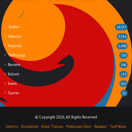
Rubrik
Terkini
19,537
Hiburan
3,354
Inspirasi
2,498
Teknologi
710
Review
340
Kolom
219
biem
503
Survei
12
© Copyright 2026, All Rights Reserved
biem.tv
Disclaimer
Kirim Tulisan
Pedoman Siber
Redaksi
Tarif Iklan