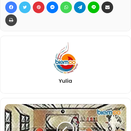
Facebook
Twitter
Pinterest
Messenger
WhatsApp
Telegram
Line
Bagikan lewat e-Mail
Print
Yulia