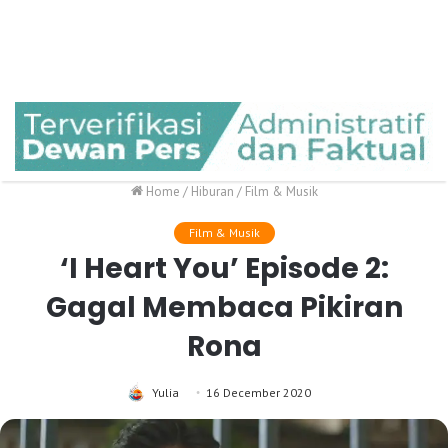
Home
/
Hiburan
/
Film & Musik
Film & Musik
‘I Heart You’ Episode 2:
Gagal Membaca Pikiran
Rona
Yulia
16 December 2020