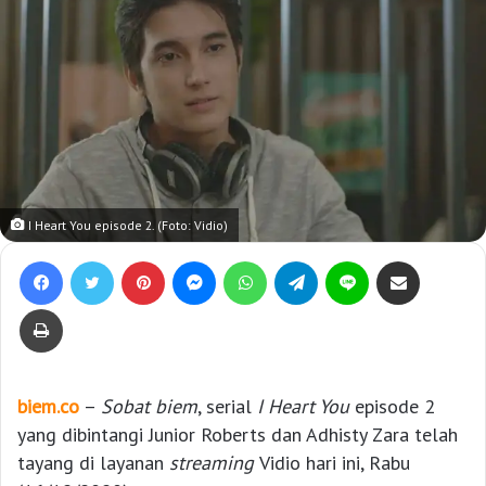
I Heart You episode 2. (Foto: Vidio)
Facebook
Twitter
Pinterest
Messenger
WhatsApp
Telegram
Line
Bagikan lewat e-Mail
Print
biem.co
–
Sobat biem
, serial
I Heart You
episode 2
yang dibintangi Junior Roberts dan Adhisty Zara telah
tayang di layanan
streaming
Vidio hari ini, Rabu