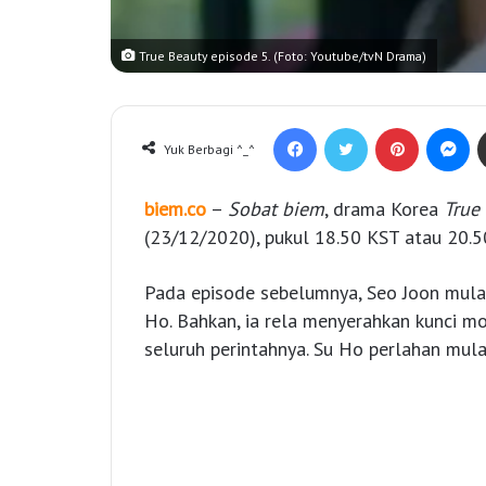
True Beauty episode 5. (Foto: Youtube/tvN Drama)
Facebook
Twitter
Pinterest
Messenger
Yuk Berbagi ^_^
biem.co
–
Sobat biem
, drama Korea
True
(23/12/2020), pukul 18.50 KST atau 20.5
Pada episode sebelumnya, Seo Joon mula
Ho. Bahkan, ia rela menyerahkan kunci 
seluruh perintahnya. Su Ho perlahan mu