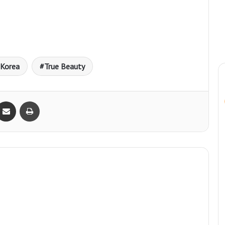
Korea
True Beauty
Bagikan lewat e-Mail
Print