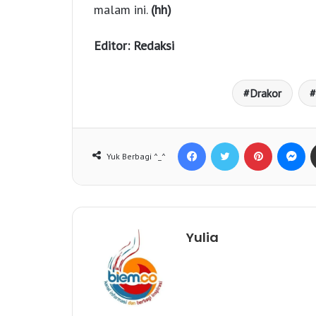
malam ini.
(hh)
Editor: Redaksi
Drakor
Facebook
Twitter
Pinterest
Messenger
Yuk Berbagi ^_^
Yulia