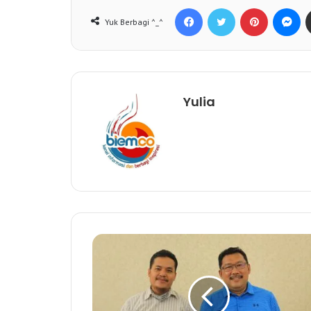
Facebook
Twitter
Pinterest
Messenger
Yuk Berbagi ^_^
Yulia