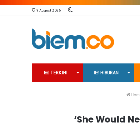
Switch
9 August 2026
skin
TERKINI
HIBURAN
Hom
‘She Would Ne