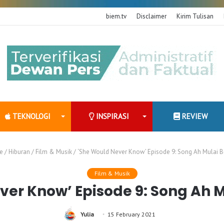
biem.tv
Disclaimer
Kirim Tulisan
TEKNOLOGI
INSPIRASI
REVIEW
e
/
Hiburan
/
Film & Musik
/
‘She Would Never Know’ Episode 9: Song Ah Mulai B
Film & Musik
ver Know’ Episode 9: Song Ah M
Yulia
15 February 2021