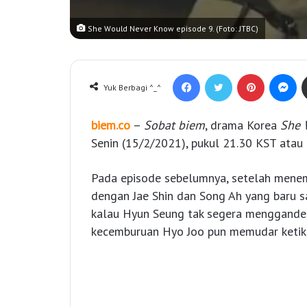
She Would Never Know episode 9. (Foto: JTBC)
Facebook
Twitter
Pinterest
Messenger
Yuk Berbagi ^_^
biem.co
–
Sobat biem
, drama Korea
She 
Senin (15/2/2021), pukul 21.30 KST atau
Pada episode sebelumnya, setelah menem
dengan Jae Shin dan Song Ah yang baru s
kalau Hyun Seung tak segera menggand
kecemburuan Hyo Joo pun memudar ketik