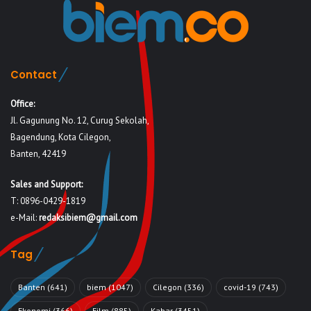
Contact
Office:
Jl. Gagunung No. 12, Curug Sekolah,
Bagendung, Kota Cilegon,
Banten, 42419
Sales and Support:
T: 0896-0429-1819
e-Mail:
redaksibiem@gmail.com
Tag
Banten
(641)
biem
(1047)
Cilegon
(336)
covid-19
(743)
Ekonomi
(366)
Film
(885)
Kabar
(3451)