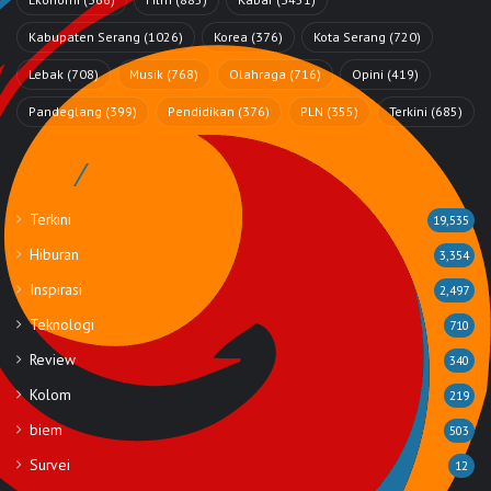
Kabupaten Serang
(1026)
Korea
(376)
Kota Serang
(720)
Lebak
(708)
Musik
(768)
Olahraga
(716)
Opini
(419)
Pandeglang
(399)
Pendidikan
(376)
PLN
(355)
Terkini
(685)
Rubrik
Terkini
19,535
Hiburan
3,354
Inspirasi
2,497
Teknologi
710
Review
340
Kolom
219
biem
503
Survei
12