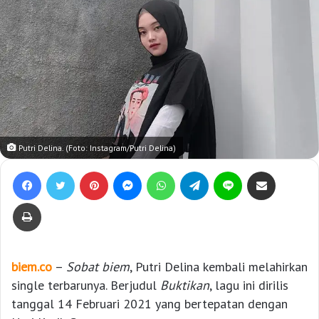
Putri Delina. (Foto: Instagram/Putri Delina)
Facebook
Twitter
Pinterest
Messenger
WhatsApp
Telegram
Line
Bagikan lewat e-Mail
Print
biem.co
–
Sobat biem
, Putri Delina kembali melahirkan
single terbarunya. Berjudul
Buktikan
, lagu ini dirilis
tanggal 14 Februari 2021 yang bertepatan dengan