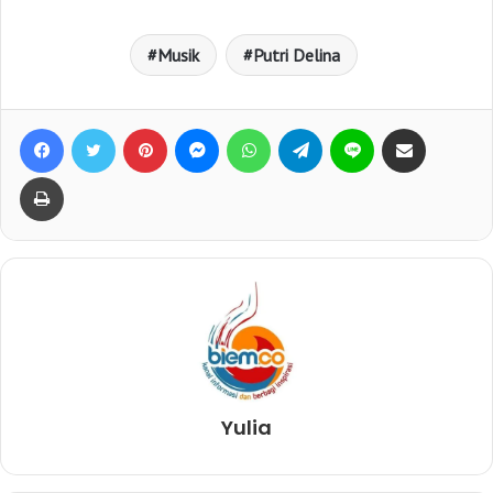
Musik
Putri Delina
Facebook
Twitter
Pinterest
Messenger
WhatsApp
Telegram
Line
Bagikan lewat e-Mail
Print
Yulia