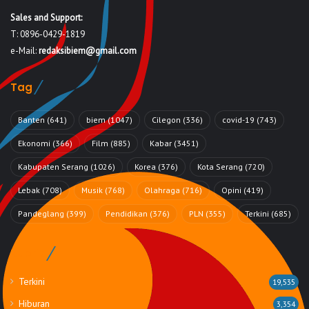
Sales and Support:
T: 0896-0429-1819
e-Mail:
redaksibiem@gmail.com
Tag
Banten
(641)
biem
(1047)
Cilegon
(336)
covid-19
(743)
Ekonomi
(366)
Film
(885)
Kabar
(3451)
Kabupaten Serang
(1026)
Korea
(376)
Kota Serang
(720)
Lebak
(708)
Musik
(768)
Olahraga
(716)
Opini
(419)
Pandeglang
(399)
Pendidikan
(376)
PLN
(355)
Terkini
(685)
Rubrik
Terkini
19,535
Hiburan
3,354