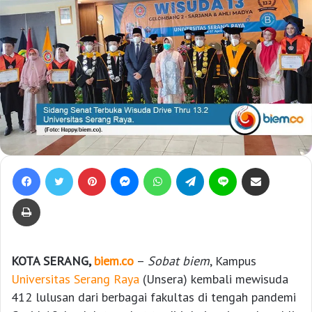
Facebook
Twitter
Pinterest
Messenger
WhatsApp
Telegram
Line
Bagikan lewat e-Mail
Print
KOTA SERANG,
biem.co
–
Sobat biem
, Kampus
Universitas Serang Raya
(Unsera) kembali mewisuda
412 lulusan dari berbagai fakultas di tengah pandemi