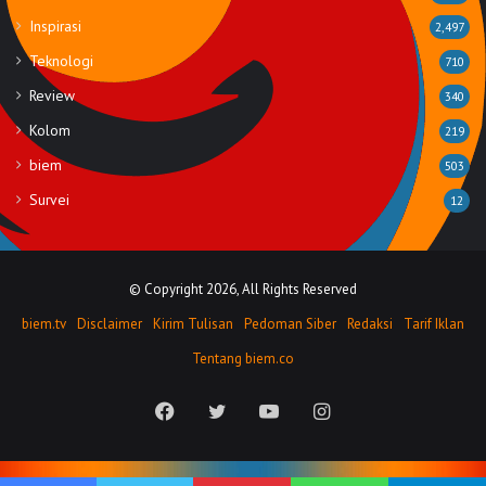
Inspirasi
2,497
Teknologi
710
Review
340
Kolom
219
biem
503
Survei
12
© Copyright 2026, All Rights Reserved
biem.tv
Disclaimer
Kirim Tulisan
Pedoman Siber
Redaksi
Tarif Iklan
Tentang biem.co
Facebook
Twitter
YouTube
Instagram