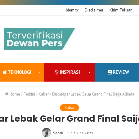
biem.tv
Disclaimer
Kirim Tulisan
TEKNOLOGI
INSPIRASI
REVIEW
Home
/
Terkini
/
Kabar
/
Disbudpar Lebak Gelar Grand Final Saija Adinda
Kabar
r Lebak Gelar Grand Final Sai
Sandi
12 June 2021