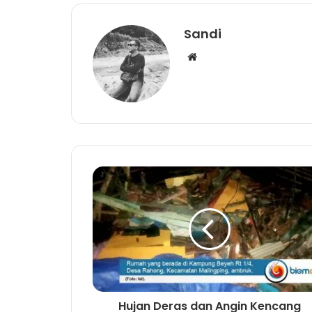
Sandi
W
e
b
s
i
t
e
Hujan Deras dan Angin Kencang