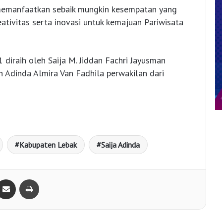
 memanfaatkan sebaik mungkin kesempatan yang
tivitas serta inovasi untuk kemajuan Pariwisata
1 diraih oleh Saija M. Jiddan Fachri Jayusman
Adinda Almira Van Fadhila perwakilan dari
Kabupaten Lebak
Saija Adinda
Bagikan lewat e-Mail
Print