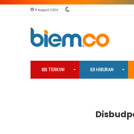
Switch
9 August 2026
skin
TERKINI
HIBURAN
Disbudpa