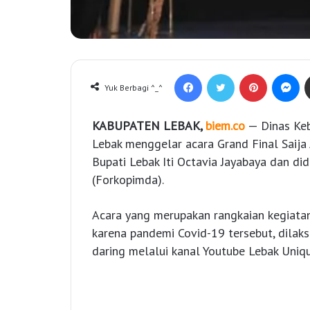
Facebook
Twitter
Pinterest
Messenger
Yuk Berbagi ^_^
KABUPATEN LEBAK,
biem.co
— Dinas Keb
Lebak menggelar acara Grand Final Saija
Bupati Lebak Iti Octavia Jayabaya dan d
(Forkopimda).
Acara yang merupakan rangkaian kegiata
karena pandemi Covid-19 tersebut, dilaks
daring melalui kanal Youtube Lebak Uniq