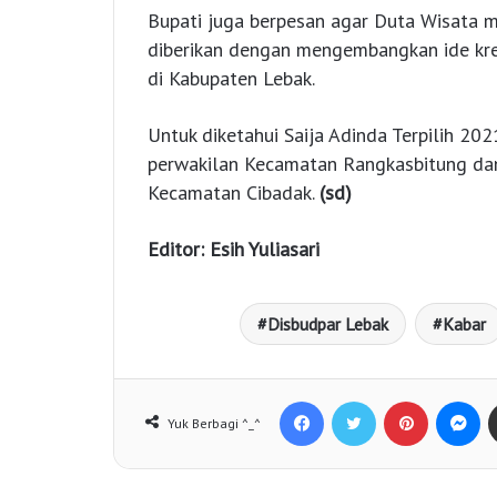
Bupati juga berpesan agar Duta Wisata
diberikan dengan mengembangkan ide krea
di Kabupaten Lebak.
Untuk diketahui Saija Adinda Terpilih 202
perwakilan Kecamatan Rangkasbitung dan 
Kecamatan Cibadak.
(sd)
Editor: Esih Yuliasari
Disbudpar Lebak
Kabar
Facebook
Twitter
Pinterest
Messenger
Yuk Berbagi ^_^