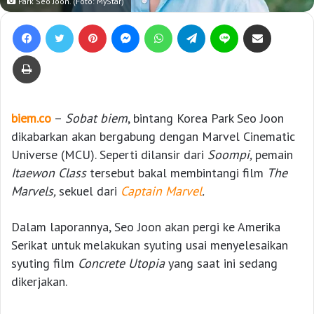
Park Seo Joon. (Foto: MyStar)
Facebook
Twitter
Pinterest
Messenger
WhatsApp
Telegram
Line
Bagikan lewat e-Mail
Print
biem.co
–
Sobat biem
, bintang Korea Park Seo Joon
dikabarkan akan bergabung dengan Marvel Cinematic
Universe (MCU). Seperti dilansir dari
Soompi,
pemain
Itaewon Class
tersebut bakal membintangi film
The
Marvels,
sekuel dari
Captain Marvel
.
Dalam laporannya, Seo Joon akan pergi ke Amerika
Serikat untuk melakukan syuting usai menyelesaikan
syuting film
Concrete Utopia
yang saat ini sedang
dikerjakan.