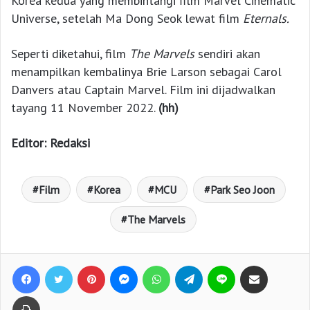
Korea kedua yang membintangi film Marvel Cinematic
Universe, setelah Ma Dong Seok lewat film
Eternals.
Seperti diketahui, film
The Marvels
sendiri akan
menampilkan kembalinya Brie Larson sebagai Carol
Danvers atau Captain Marvel. Film ini dijadwalkan
tayang 11 November 2022.
(hh)
Editor: Redaksi
Film
Korea
MCU
Park Seo Joon
The Marvels
Facebook
Twitter
Pinterest
Messenger
WhatsApp
Telegram
Line
Bagikan lewat e-Mail
Print