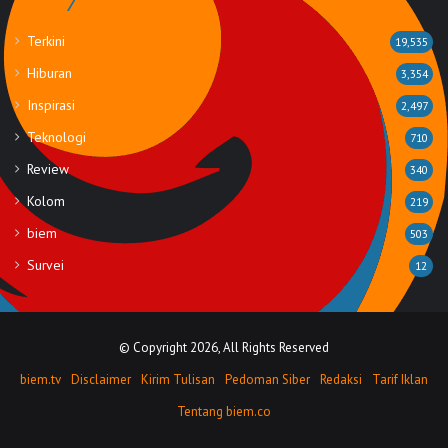
Rubrik
Terkini
19,535
Hiburan
3,354
Inspirasi
2,497
Teknologi
710
Review
340
Kolom
219
biem
503
Survei
12
© Copyright 2026, All Rights Reserved
biem.tv
Disclaimer
Kirim Tulisan
Pedoman Siber
Redaksi
Tarif Iklan
Tentang biem.co