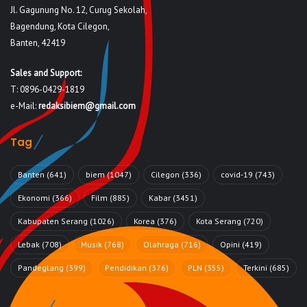
Jl. Gagunung No. 12, Curug Sekolah,
Bagendung, Kota Cilegon,
Banten, 42419
Sales and Support:
T: 0896-0429-1819
e-Mail:
redaksibiem@gmail.com
Tag
Banten
(641)
biem
(1047)
Cilegon
(336)
covid-19
(743)
Ekonomi
(366)
Film
(885)
Kabar
(3451)
Kabupaten Serang
(1026)
Korea
(376)
Kota Serang
(720)
Lebak
(708)
Musik
(768)
Olahraga
(716)
Opini
(419)
Pandeglang
(399)
Pendidikan
(376)
PLN
(355)
Terkini
(685)