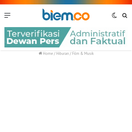
Menu
Switch
Me
skin
Home
/
Hiburan
/
Film & Musik