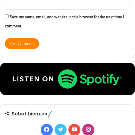
Save my name, email, and website in this browser for the next time I
comment.
Sobat biem.co
F
T
Y
I