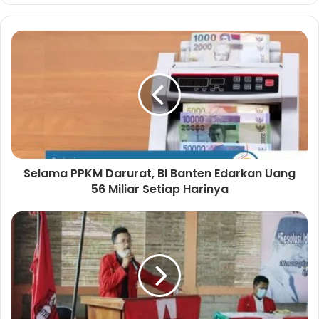
b
s
i
t
e
Selama PPKM Darurat, BI Banten Edarkan Uang
56 Miliar Setiap Harinya