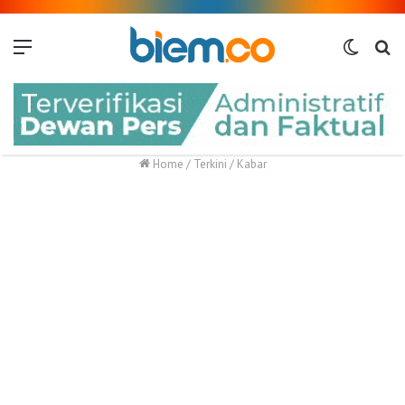
Menu
Switch
Me
skin
Home
/
Terkini
/
Kabar