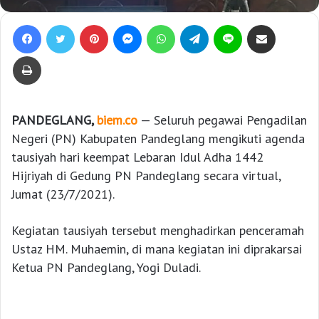
Facebook
Twitter
Pinterest
Messenger
WhatsApp
Telegram
Line
Bagikan lewat e-Mail
Print
PANDEGLANG,
biem.co
— Seluruh pegawai Pengadilan
Negeri (PN) Kabupaten Pandeglang mengikuti agenda
tausiyah hari keempat Lebaran Idul Adha 1442
Hijriyah di Gedung PN Pandeglang secara virtual,
Jumat (23/7/2021).
Kegiatan tausiyah tersebut menghadirkan penceramah
Ustaz HM. Muhaemin, di mana kegiatan ini diprakarsai
Ketua PN Pandeglang, Yogi Duladi.