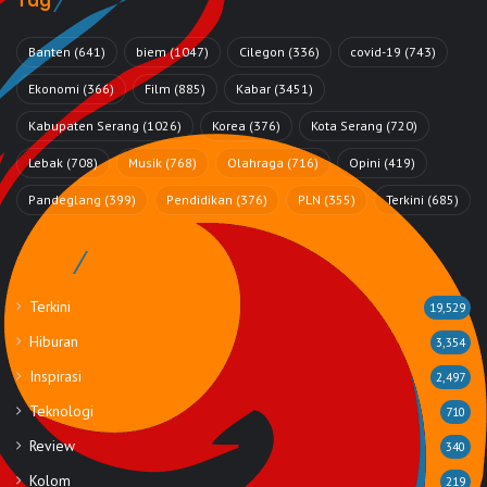
Tag
Banten
(641)
biem
(1047)
Cilegon
(336)
covid-19
(743)
Ekonomi
(366)
Film
(885)
Kabar
(3451)
Kabupaten Serang
(1026)
Korea
(376)
Kota Serang
(720)
Lebak
(708)
Musik
(768)
Olahraga
(716)
Opini
(419)
Pandeglang
(399)
Pendidikan
(376)
PLN
(355)
Terkini
(685)
Rubrik
Terkini
19,529
Hiburan
3,354
Inspirasi
2,497
Teknologi
710
Review
340
Kolom
219