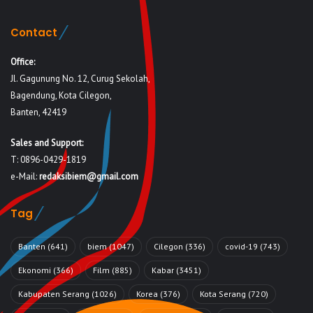
Contact
Office:
Jl. Gagunung No. 12, Curug Sekolah,
Bagendung, Kota Cilegon,
Banten, 42419
Sales and Support:
T: 0896-0429-1819
e-Mail:
redaksibiem@gmail.com
Tag
Banten
(641)
biem
(1047)
Cilegon
(336)
covid-19
(743)
Ekonomi
(366)
Film
(885)
Kabar
(3451)
Kabupaten Serang
(1026)
Korea
(376)
Kota Serang
(720)