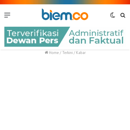
Menu
Switch
Me
skin
Home
/
Terkini
/
Kabar