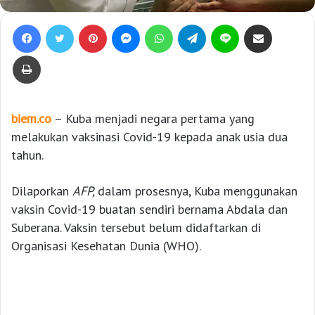
Facebook
Twitter
Pinterest
Messenger
WhatsApp
Telegram
Line
Bagikan lewat e-Mail
Print
biem.co
– Kuba menjadi negara pertama yang
melakukan vaksinasi Covid-19 kepada anak usia dua
tahun.
Dilaporkan
AFP,
dalam prosesnya, Kuba menggunakan
vaksin Covid-19 buatan sendiri bernama Abdala dan
Suberana. Vaksin tersebut belum didaftarkan di
Organisasi Kesehatan Dunia (WHO).