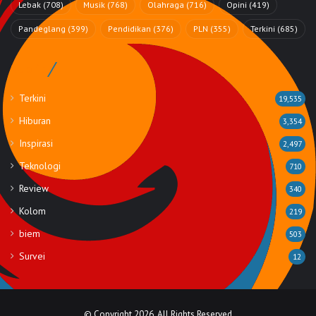
Lebak
(708)
Musik
(768)
Olahraga
(716)
Opini
(419)
Pandeglang
(399)
Pendidikan
(376)
PLN
(355)
Terkini
(685)
Rubrik
Terkini
19,535
Hiburan
3,354
Inspirasi
2,497
Teknologi
710
Review
340
Kolom
219
biem
503
Survei
12
© Copyright 2026, All Rights Reserved