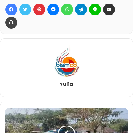
Facebook
Twitter
Pinterest
Messenger
WhatsApp
Telegram
Line
Bagikan lewat e-Mail
Print
Yulia