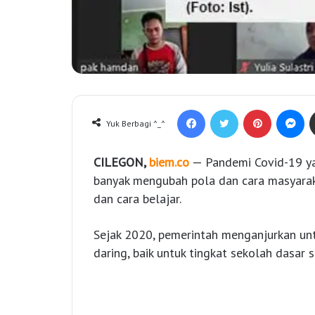
Facebook
Twitter
Pinterest
Messenger
Yuk Berbagi ^_^
CILEGON,
biem.co
— Pandemi Covid-19 ya
banyak mengubah pola dan cara masyaraka
dan cara belajar.
Sejak 2020, pemerintah menganjurkan unt
daring, baik untuk tingkat sekolah dasar 