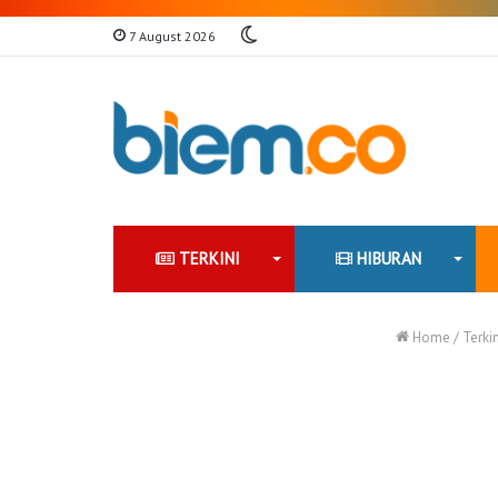
Switch
7 August 2026
skin
TERKINI
HIBURAN
Home
/
Terkin