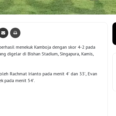
Bagikan lewat e-Mail
Print
 berhasil menekuk Kamboja dengan skor 4-2 pada
ng digelar di Bishan Stadium, Singapura, Kamis,
leh Rachmat Irianto pada menit 4′ dan 33′, Evan
k pada menit 54′.