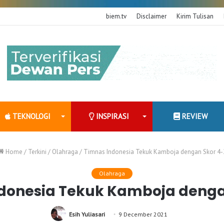
biem.tv
Disclaimer
Kirim Tulisan
TEKNOLOGI
INSPIRASI
REVIEW
Home
/
Terkini
/
Olahraga
/
Timnas Indonesia Tekuk Kamboja dengan Skor 4-
Olahraga
donesia Tekuk Kamboja denga
Esih Yuliasari
9 December 2021