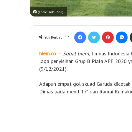
(Foto: Dok. PSSI).
Facebook
Twitter
Pinterest
Messenger
Yuk Berbagi ^_^
biem.co
—
Sobat biem,
timnas Indonesia
laga penyisihan Grup B Piala AFF 2020 ya
(9/12/2021).
Adapun empat gol skuad Garuda dicetak o
Dimas pada menit 17′ dan Ramai Rumakie