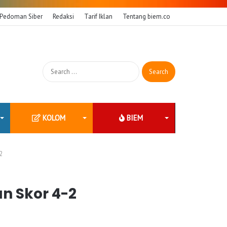
Pedoman Siber
Redaksi
Tarif Iklan
Tentang biem.co
Search
for:
KOLOM
BIEM
2
n Skor 4-2