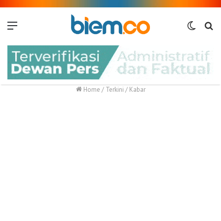
Menu
Switch
Me
skin
Home
/
Terkini
/
Kabar