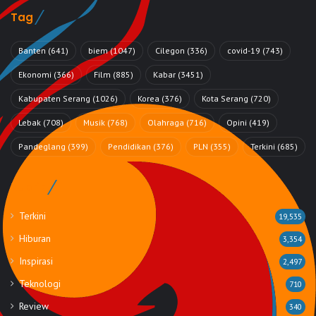
Tag
Banten
(641)
biem
(1047)
Cilegon
(336)
covid-19
(743)
Ekonomi
(366)
Film
(885)
Kabar
(3451)
Kabupaten Serang
(1026)
Korea
(376)
Kota Serang
(720)
Lebak
(708)
Musik
(768)
Olahraga
(716)
Opini
(419)
Pandeglang
(399)
Pendidikan
(376)
PLN
(355)
Terkini
(685)
Rubrik
Terkini
19,535
Hiburan
3,354
Inspirasi
2,497
Teknologi
710
Review
340