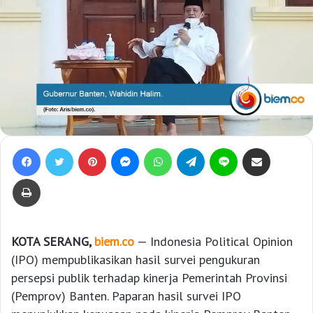
Facebook
Twitter
Pinterest
Messenger
WhatsApp
Telegram
Line
Bagikan lewat e-Mail
Print
KOTA SERANG,
biem.co
— Indonesia Political Opinion
(IPO) mempublikasikan hasil survei pengukuran
persepsi publik terhadap kinerja Pemerintah Provinsi
(Pemprov) Banten. Paparan hasil survei IPO