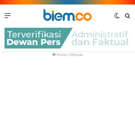
Menu
Switch
Me
skin
Home
/
Hiburan