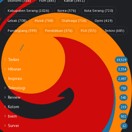
Ekonomi
(366)
Film
(885)
Kabar
(3451)
Kabupaten Serang
(1026)
Korea
(376)
Kota Serang
(720)
Lebak
(708)
Musik
(768)
Olahraga
(716)
Opini
(419)
Pandeglang
(399)
Pendidikan
(376)
PLN
(355)
Terkini
(685)
Rubrik
Terkini
19,529
Hiburan
3,354
Inspirasi
2,497
Teknologi
710
Review
340
Kolom
219
biem
502
Survei
12