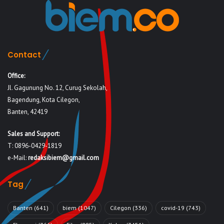
Contact
Office:
Jl. Gagunung No. 12, Curug Sekolah,
Bagendung, Kota Cilegon,
Banten, 42419
Sales and Support:
T: 0896-0429-1819
e-Mail:
redaksibiem@gmail.com
Tag
Banten
(641)
biem
(1047)
Cilegon
(336)
covid-19
(743)