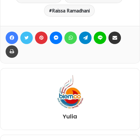
Raissa Ramadhani
Facebook
Twitter
Pinterest
Messenger
WhatsApp
Telegram
Line
Bagikan lewat e-Mail
Print
Yulia