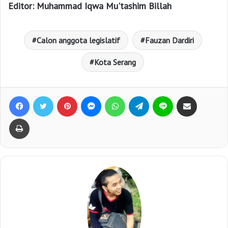
Editor: Muhammad Iqwa Mu'tashim Billah
Calon anggota legislatif
Fauzan Dardiri
Kota Serang
Facebook
Twitter
Pinterest
Messenger
WhatsApp
Telegram
Line
Bagikan lewat e-Mail
Print