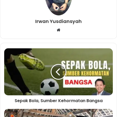
Irwan Yusdiansyah
W
e
b
s
i
t
e
Sepak Bola, Sumber Kehormatan Bangsa