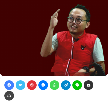
Facebook
Twitter
Pinterest
Messenger
WhatsApp
Telegram
Line
Bagikan lewat e-Mail
Print