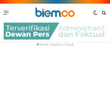
Menu
Switch
Me
skin
Home
/
Inspirasi
/
Sosok