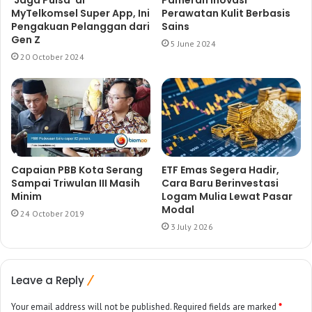
‘Jaga Pulsa’ di
Pameran Inovasi
MyTelkomsel Super App, Ini
Perawatan Kulit Berbasis
Pengakuan Pelanggan dari
Sains
Gen Z
5 June 2024
20 October 2024
Capaian PBB Kota Serang
ETF Emas Segera Hadir,
Sampai Triwulan III Masih
Cara Baru Berinvestasi
Minim
Logam Mulia Lewat Pasar
Modal
24 October 2019
3 July 2026
Leave a Reply
Your email address will not be published.
Required fields are marked
*