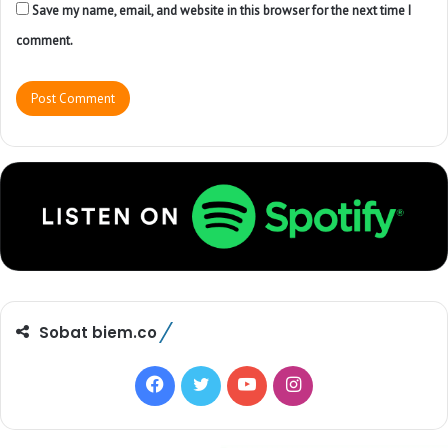
Save my name, email, and website in this browser for the next time I
comment.
Sobat biem.co
F
T
Y
I
a
w
o
n