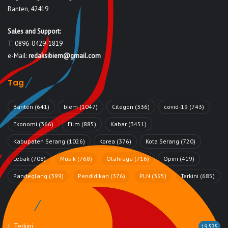
Banten, 42419
Sales and Support:
T: 0896-0429-1819
e-Mail:
redaksibiem@gmail.com
Tag
Banten
(641)
biem
(1047)
Cilegon
(336)
covid-19
(743)
Ekonomi
(366)
Film
(885)
Kabar
(3451)
Kabupaten Serang
(1026)
Korea
(376)
Kota Serang
(720)
Lebak
(708)
Musik
(768)
Olahraga
(716)
Opini
(419)
Pandeglang
(399)
Pendidikan
(376)
PLN
(355)
Terkini
(685)
Rubrik
Terkini
19,535