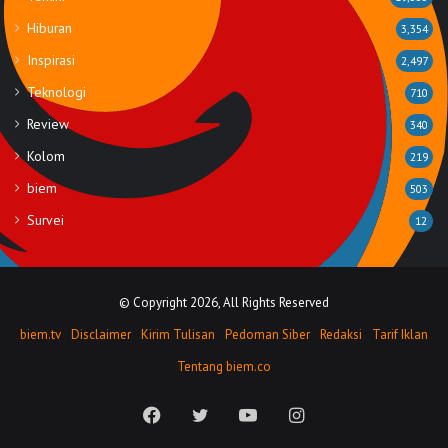
Hiburan
3,354
Inspirasi
2,497
Teknologi
710
Review
340
Kolom
219
biem
503
Survei
12
© Copyright 2026, All Rights Reserved
biem.tv
Disclaimer
Kirim Tulisan
Pedoman Siber
Redaksi
Tarif Iklan
Tentang biem.co
Facebook
Twitter
YouTube
Instagram