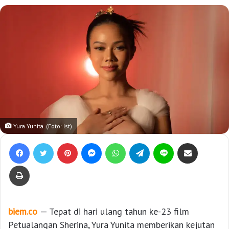
Yura Yunita. (Foto: Ist)
Facebook
Twitter
Pinterest
Messenger
WhatsApp
Telegram
Line
Bagikan lewat e-Mail
Print
biem.co
— Tepat di hari ulang tahun ke-23 film
Petualangan Sherina, Yura Yunita memberikan kejutan