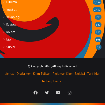
Hiburan
3,354
Inspirasi
2,497
Teknologi
710
Review
340
Kolom
219
biem
503
Survei
12
© Copyright 2026, All Rights Reserved
biem.tv
Disclaimer
Kirim Tulisan
Pedoman Siber
Redaksi
Tarif Iklan
Tentang biem.co
Facebook
Twitter
YouTube
Instagram