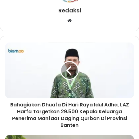
Redaksi
W
e
b
s
i
t
e
Bahagiakan Dhuafa Di Hari Raya Idul Adha, LAZ
Harfa Targetkan 29.500 Kepala Keluarga
Penerima Manfaat Daging Qurban Di Provinsi
Banten