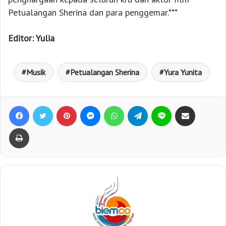
Petualangan Sherina dan para penggemar.***
Editor: Yulia
Musik
Petualangan Sherina
Yura Yunita
Facebook
Twitter
Pinterest
Messenger
WhatsApp
Telegram
Line
Bagikan lewat e-Mail
Print