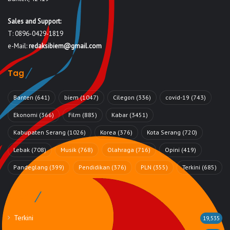
Sales and Support:
T: 0896-0429-1819
e-Mail:
redaksibiem@gmail.com
Tag
Banten
(641)
biem
(1047)
Cilegon
(336)
covid-19
(743)
Ekonomi
(366)
Film
(885)
Kabar
(3451)
Kabupaten Serang
(1026)
Korea
(376)
Kota Serang
(720)
Lebak
(708)
Musik
(768)
Olahraga
(716)
Opini
(419)
Pandeglang
(399)
Pendidikan
(376)
PLN
(355)
Terkini
(685)
Rubrik
Terkini
19,535