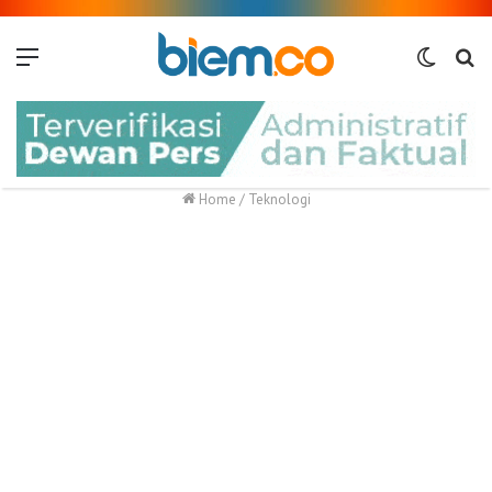
Menu
Switch
Me
skin
Home
/
Teknologi