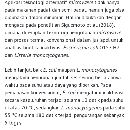
Aplikasi teknologi alternatif
microwave
tidak hanya
pada makanan padat dan semi-padat, namun juga bisa
digunakan dalam minuman. Hal ini dibuktikan dengan
mengacu pada penelitian Siguemoto et al. (2018),
dimana diterapkan teknologi pengolahan
microwave
dan proses termal konvensional dalam jus apel untuk
analisis kinetika inaktivasi
Escherichia coli
O157:H7
dan
Listeria monocytogenes
.
Lebih lanjut, baik
E. coli
maupun
L. monocytogenes
mengalami penurunan jumlah sel seiring berjalannya
waktu pada suhu atau daya yang diberikan. Pada
pemanasan konvensional,
E. coli
mengalami inaktivasi
secara keseluruhan terjadi selama 10 detik pada suhu
di atas 70 °C, sedangkan
L. monocytogenes
pada suhu
55 °C selama 180 detik terjadi pengurangan sebanyak
5 log
.
10