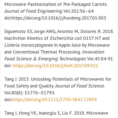
Microwave Pasteurization of Pre-Packaged Carrots.
Journal of Food Engineering
. Vol.202:56–64.
doi:https://doi.org/10.1016/j.jfoodeng.2017.01.003
Siguemoto ES, Jorge AWG, Anotnio M, Dolores R. 2018.
Inactivtion Kinetics of
Escherichia coli
O157:H7 and
Listeria monocytogenes
in Apple Juice by Microwave
and Conventional Thermal Processing.
Innovation
Food Science & Emerging Technologies
. Vol.45:84-91.
doi:
https://doi.org/10.1016/j.ifset.2017.09.021
Tang J. 2015. Unlocking Potentials of Microwaves for
Food Safety and Quality.
Journal of Food Science
.
Vol.80(8): E1776–E1793.
doi:
https://doi.org/10.1111/1750-3841.12959
Tang J, Hong YK, Inanoglu S, Liu F. 2018. Microwave