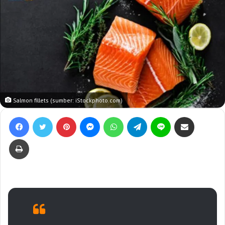
Salmon fillets (sumber: iStockphoto.com)
Facebook
Twitter
Pinterest
Messenger
WhatsApp
Telegram
Line
Bagikan lewat e-Mail
Print