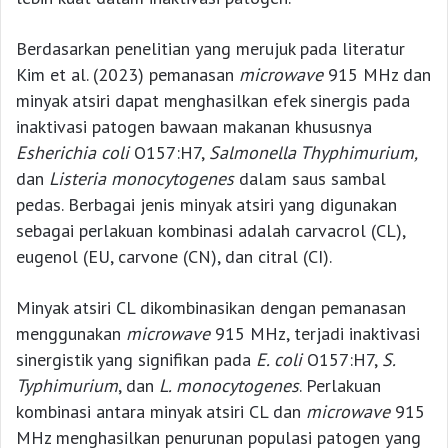
Berdasarkan penelitian yang merujuk pada literatur
Kim et al. (2023) pemanasan
microwave
915 MHz dan
minyak atsiri dapat menghasilkan efek sinergis pada
inaktivasi patogen bawaan makanan khususnya
Esherichia coli
O157:H7,
Salmonella Thyphimurium,
dan
Listeria monocytogenes
dalam saus sambal
pedas. Berbagai jenis minyak atsiri yang digunakan
sebagai perlakuan kombinasi adalah carvacrol (CL),
eugenol (EU, carvone (CN), dan citral (CI).
Minyak atsiri CL dikombinasikan dengan pemanasan
menggunakan
microwave
915 MHz, terjadi inaktivasi
sinergistik yang signifikan pada
E. coli
O157:H7,
S.
Typhimurium
, dan
L. monocytogenes
. Perlakuan
kombinasi antara minyak atsiri CL dan
microwave
915
MHz menghasilkan penurunan populasi patogen yang