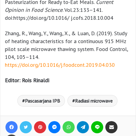
Pasteurization for Ready to-Eat Meals.
Current
Opinion in Food Science
. Vol.23:133–141.
doi:https://doi.org/10.1016/ j.cofs.2018.10.004
Zhang, R., Wang, Y., Wang, X., & Luan, D. (2019). Study
of heating characteristics for a continuous 915 MHz
pilot scale microwave thawing system. Food Control,
104, 105–114.
https://doi.org/10.1016/j.foodcont.2019.04.030
Editor: Rois Rinaldi
Pascasarjana IPB
Radiasi microwave
Facebook
Twitter
Pinterest
Messenger
WhatsApp
Telegram
Line
Bagikan lewat e-Mail
Print