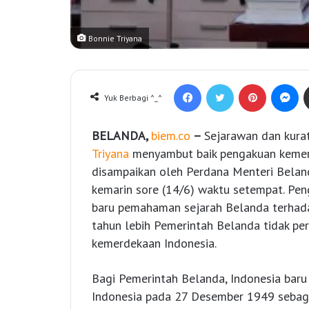
Bonnie Triyana
Facebook
Twitter
Pinterest
Messenger
Yuk Berbagi ^_^
BELANDA,
biem.co
–
Sejarawan dan kura
Triyana
menyambut baik pengakuan kemer
disampaikan oleh Perdana Menteri Belan
kemarin sore (14/6) waktu setempat. Pen
baru pemahaman sejarah Belanda terhada
tahun lebih Pemerintah Belanda tidak pe
kemerdekaan Indonesia.
Bagi Pemerintah Belanda, Indonesia bar
Indonesia pada 27 Desember 1949 sebagai