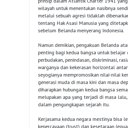
prinsip dalam Atlantik Charter 1941 yan
wilayah untuk menentukan nasibnya sendi
melalui sebuah agresi tidaklah dibenark
tentang Hak Asasi Manusia yang ditetap
sebelum Belanda menyerang Indonesia.
Namun demikian, pengakuan Belanda ata
penting bagi kedua bangsa untuk belajar d
perbudakan, penindasan, diskriminasi, ra
warganya dan kekerasan horizontal antarw
seyogianya mempromosikan nilai-nilai ke
generasi muda di masa kini dan masa dep
diharapkan hubungan kedua bangsa semak
melupakan apa yang terjadi di masa lalu,
dalam pengungkapan sejarah itu.
Kerjasama kedua negara mestinya bisa lebi
kepercayaan (trust) dan kesetaraan (equali