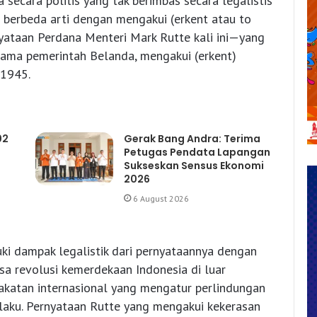
 secara politis yang tak berimbas secara legalistis
berbeda arti dengan mengakui (erkent atau to
yataan Perdana Menteri Mark Rutte kali ini—yang
nama pemerintah Belanda, mengakui (erkent)
 1945.
02
Gerak Bang Andra: Terima
Petugas Pendata Lapangan
Sukseskan Sensus Ekonomi
2026
6 August 2026
 dampak legalistik dari pernyataannya dengan
a revolusi kemerdekaan Indonesia di luar
akatan internasional yang mengatur perlindungan
laku. Pernyataan Rutte yang mengakui kekerasan