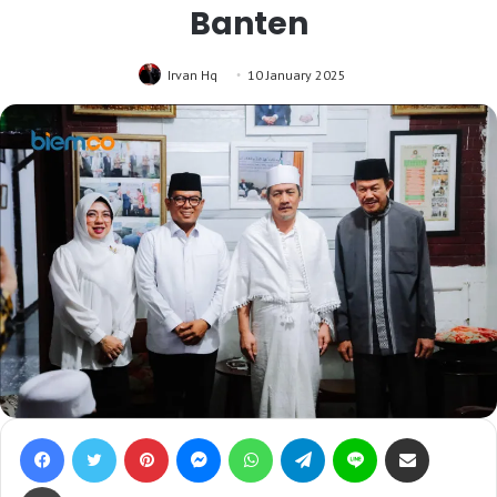
Banten
Irvan Hq
10 January 2025
Facebook
Twitter
Pinterest
Messenger
WhatsApp
Telegram
Line
Bagikan lewat e-Mail
Print