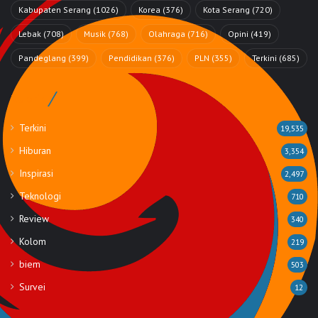
Kabupaten Serang
(1026)
Korea
(376)
Kota Serang
(720)
Lebak
(708)
Musik
(768)
Olahraga
(716)
Opini
(419)
Pandeglang
(399)
Pendidikan
(376)
PLN
(355)
Terkini
(685)
Rubrik
Terkini
19,535
Hiburan
3,354
Inspirasi
2,497
Teknologi
710
Review
340
Kolom
219
biem
503
Survei
12