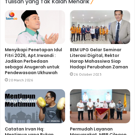
Tulisan yang Tak Kalah Menarik
Menyikapi Penetapan Idul
BEM UPG Gelar Seminar
Fitri 2026, Apt.Irwandi :
Literasi Digital, Rektor
Jadikan Perbedaan
Harap Mahassiwa Siap
sebagai Anugerah untuk
Hadapi Perubahan Zaman
Pendewasaan Ukhuwah
26 October 2023
20 March 2026
Catatan Irvan Hq:
Permudah Layanan
Mentimun yang Bukan
Masyarakat, MPP Cilegon