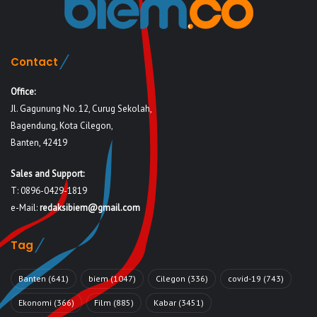
Contact
Office:
Jl. Gagunung No. 12, Curug Sekolah,
Bagendung, Kota Cilegon,
Banten, 42419
Sales and Support:
T: 0896-0429-1819
e-Mail:
redaksibiem@gmail.com
Tag
Banten
(641)
biem
(1047)
Cilegon
(336)
covid-19
(743)
Ekonomi
(366)
Film
(885)
Kabar
(3451)