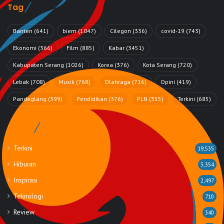
Tag
Banten
(641)
biem
(1047)
Cilegon
(336)
covid-19
(743)
Ekonomi
(366)
Film
(885)
Kabar
(3451)
Kabupaten Serang
(1026)
Korea
(376)
Kota Serang
(720)
Lebak
(708)
Musik
(768)
Olahraga
(716)
Opini
(419)
Pandeglang
(399)
Pendidikan
(376)
PLN
(355)
Terkini
(685)
Rubrik
Terkini
19,535
Hiburan
3,354
Inspirasi
2,497
Teknologi
710
Review
340