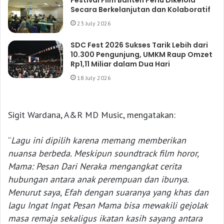
Festival Film Banten Perlu Dikelola
Secara Berkelanjutan dan Kolaboratif
23 July 2026
SDC Fest 2026 Sukses Tarik Lebih dari
10.300 Pengunjung, UMKM Raup Omzet
Rp1,11 Miliar dalam Dua Hari
18 July 2026
Sigit Wardana, A&R MD Music, mengatakan:
“
Lagu ini dipilih karena memang memberikan
nuansa berbeda. Meskipun soundtrack film horor,
Mama: Pesan Dari Neraka mengangkat cerita
hubungan antara anak perempuan dan ibunya.
Menurut saya, Efah dengan suaranya yang khas dan
lagu Ingat Ingat Pesan Mama bisa mewakili gejolak
masa remaja sekaligus ikatan kasih sayang antara