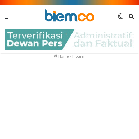
Menu
Switch
Me
skin
Home
/
Hiburan