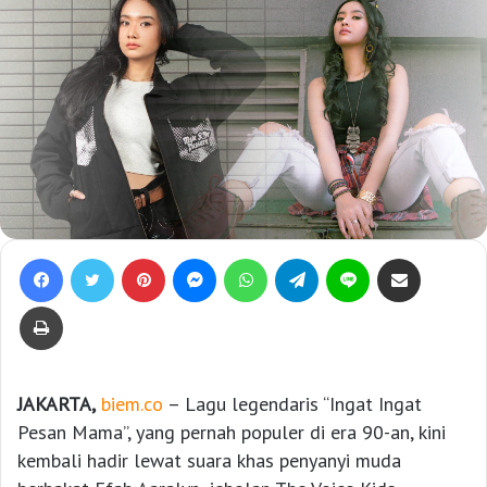
Facebook
Twitter
Pinterest
Messenger
WhatsApp
Telegram
Line
Bagikan lewat e-Mail
Print
JAKARTA,
biem.co
– Lagu legendaris “Ingat Ingat
Pesan Mama”, yang pernah populer di era 90-an, kini
kembali hadir lewat suara khas penyanyi muda