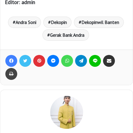
Editor: admin
Andra Soni
Dekopin
Dekopinwil Banten
Gerak Bank Andra
Facebook
Twitter
Pinterest
Messenger
WhatsApp
Telegram
Line
Bagikan lewat e-Mail
Print