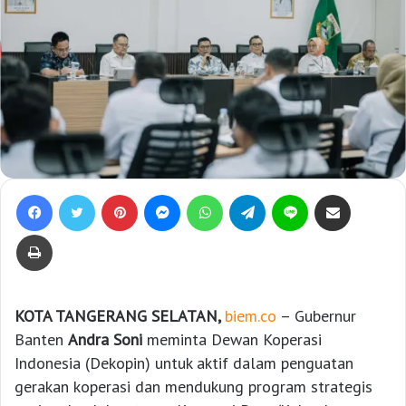
Facebook
Twitter
Pinterest
Messenger
WhatsApp
Telegram
Line
Bagikan lewat e-Mail
Print
KOTA TANGERANG SELATAN,
biem.co
– Gubernur
Banten
Andra Soni
meminta Dewan Koperasi
Indonesia (Dekopin) untuk aktif dalam penguatan
gerakan koperasi dan mendukung program strategis