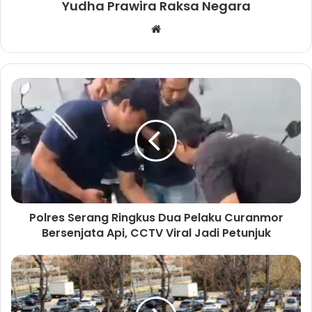
Yudha Prawira Raksa Negara
W
e
b
s
i
t
e
Polres Serang Ringkus Dua Pelaku Curanmor
Bersenjata Api, CCTV Viral Jadi Petunjuk