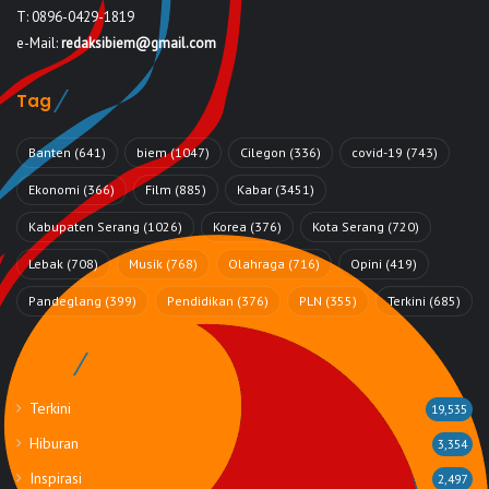
T: 0896-0429-1819
e-Mail:
redaksibiem@gmail.com
Tag
Banten
(641)
biem
(1047)
Cilegon
(336)
covid-19
(743)
Ekonomi
(366)
Film
(885)
Kabar
(3451)
Kabupaten Serang
(1026)
Korea
(376)
Kota Serang
(720)
Lebak
(708)
Musik
(768)
Olahraga
(716)
Opini
(419)
Pandeglang
(399)
Pendidikan
(376)
PLN
(355)
Terkini
(685)
Rubrik
Terkini
19,535
Hiburan
3,354
Inspirasi
2,497