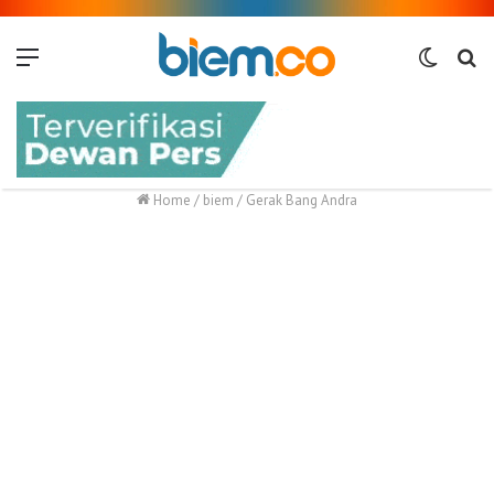
Menu
Switch
Me
skin
Home
/
biem
/
Gerak Bang Andra