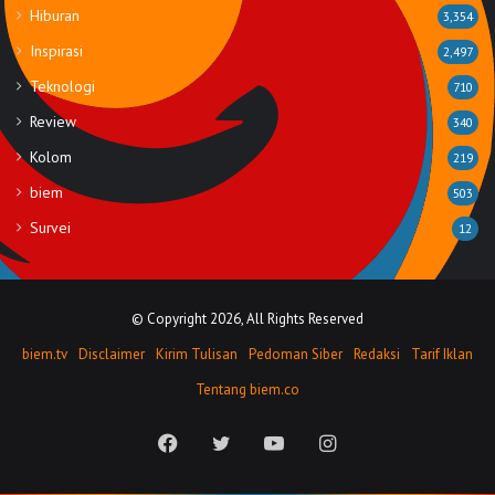
Hiburan
3,354
Inspirasi
2,497
Teknologi
710
Review
340
Kolom
219
biem
503
Survei
12
© Copyright 2026, All Rights Reserved
biem.tv
Disclaimer
Kirim Tulisan
Pedoman Siber
Redaksi
Tarif Iklan
Tentang biem.co
Facebook
Twitter
YouTube
Instagram