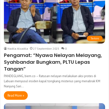
Terkini
Nadila Alsadila
27 September 2025
0
Pengamat: “Nyawa Nelayan Melayang,
Syahbandar Bungkam, PLTU Lepas
Tangan”
PANDEGLANG, biem.co – Ratusan nelayan melakukan aksi protes di
Labuan menyusul insiden kapal tongkang misterius yang menabrak KM
Nanjung Sari…
Read More »