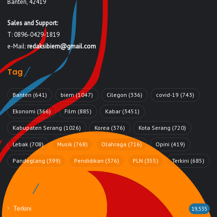
Banten, 42419
Sales and Support:
T: 0896-0429-1819
e-Mail:
redaksibiem@gmail.com
Tag
Banten
(641)
biem
(1047)
Cilegon
(336)
covid-19
(743)
Ekonomi
(366)
Film
(885)
Kabar
(3451)
Kabupaten Serang
(1026)
Korea
(376)
Kota Serang
(720)
Lebak
(708)
Musik
(768)
Olahraga
(716)
Opini
(419)
Pandeglang
(399)
Pendidikan
(376)
PLN
(355)
Terkini
(685)
Rubrik
Terkini
19,535