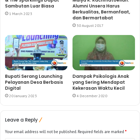
& The Sparklings Dapat
Mulya R. Rachmatoellah:
Sambutan Luar Biasa
Alumni Unsera Harus
Berkualitas, Bermanfaat,
1 March 2023
dan Bermartabat
30 August 2017
Bupati Serang Launching
Dampak Psikologis Anak
Pelayanan Desa Berbasis
yang Sering Mendapat
Digital
Kekerasan Waktu Kecil
20 January 2023
4 December 2020
Leave a Reply
Your email address will not be published.
Required fields are marked
*