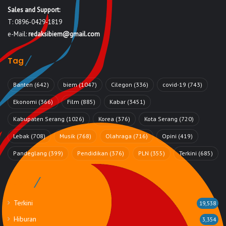
Sales and Support:
T: 0896-0429-1819
e-Mail:
redaksibiem@gmail.com
Tag
Banten
(642)
biem
(1047)
Cilegon
(336)
covid-19
(743)
Ekonomi
(366)
Film
(885)
Kabar
(3451)
Kabupaten Serang
(1026)
Korea
(376)
Kota Serang
(720)
Lebak
(708)
Musik
(768)
Olahraga
(716)
Opini
(419)
Pandeglang
(399)
Pendidikan
(376)
PLN
(355)
Terkini
(685)
Rubrik
Terkini
19,538
Hiburan
3,354