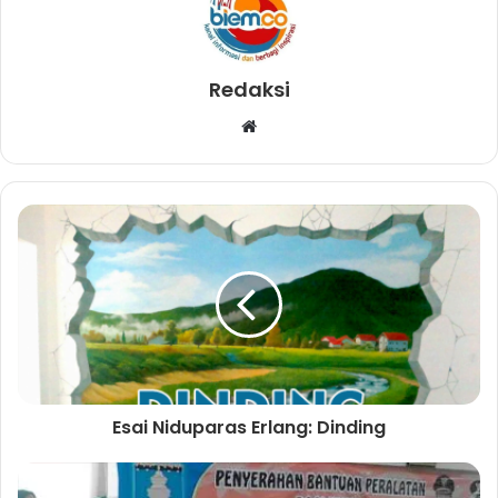
Redaksi
W
e
b
s
i
t
e
Esai Niduparas Erlang: Dinding