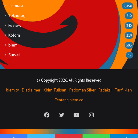
Inspirasi
2,498
Teknologi
710
Review
340
Kolom
219
biem
503
Survei
12
© Copyright 2026, All Rights Reserved
biem.tv
Disclaimer
Kirim Tulisan
Pedoman Siber
Redaksi
Tarif Iklan
Tentang biem.co
Facebook
Twitter
YouTube
Instagram