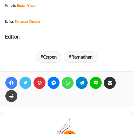
Penulis:
Boyke Pribadi
Editor:
Setiawan Chogah
Editor:
Cerpen
Ramadhan
Facebook
Twitter
Pinterest
Messenger
WhatsApp
Telegram
Line
Bagikan lewat e-Mail
Print