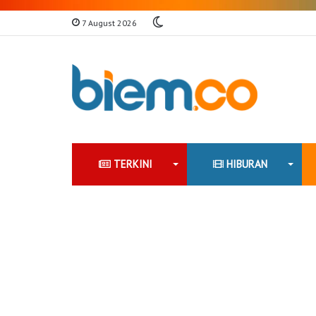
Switch
7 August 2026
skin
TERKINI
HIBURAN