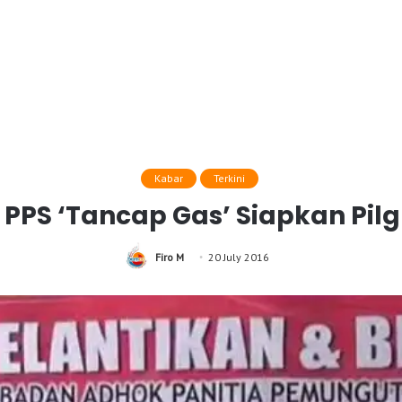
Kabar
Terkini
 PPS ‘Tancap Gas’ Siapkan Pil
Firo M
20 July 2016