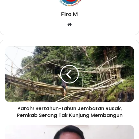
Firo M
W
e
b
s
i
t
e
Parah! Bertahun-tahun Jembatan Rusak,
Pemkab Serang Tak Kunjung Membangun