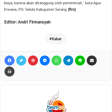
biaya, karena akan ditanggung oleh pemerintah,” kata Agus
Erwana, Plt. Sekda Kabupaten Serang.
(firo)
Editor: Andri Firmansyah
Kabar
Facebook
Twitter
Pinterest
Messenger
WhatsApp
Telegram
Line
Bagikan lewat e-Mail
Print