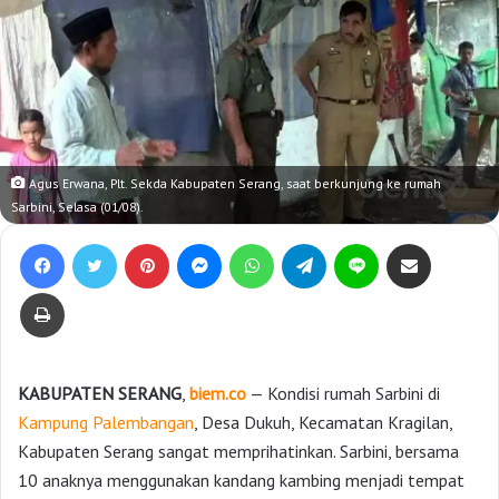
Agus Erwana, Plt. Sekda Kabupaten Serang, saat berkunjung ke rumah
Sarbini, Selasa (01/08).
Facebook
Twitter
Pinterest
Messenger
WhatsApp
Telegram
Line
Bagikan lewat e-Mail
Print
KABUPATEN SERANG
,
biem.co
— Kondisi rumah Sarbini di
Kampung Palembangan
, Desa Dukuh, Kecamatan Kragilan,
Kabupaten Serang sangat memprihatinkan. Sarbini, bersama
10 anaknya menggunakan kandang kambing menjadi tempat