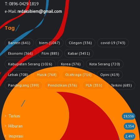
T: 0896-0429-1819
e-Mail:
redaksibiem@gmail.com
Tag
Banten
(641)
biem
(1047)
Cilegon
(336)
covid-19
(743)
Ekonomi
(366)
Film
(885)
Kabar
(3451)
Kabupaten Serang
(1026)
Korea
(376)
Kota Serang
(720)
Lebak
(708)
Musik
(768)
Olahraga
(716)
Opini
(419)
Pandeglang
(399)
Pendidikan
(376)
PLN
(355)
Terkini
(685)
Rubrik
Terkini
19,536
Hiburan
3,354
Inspirasi
2,497