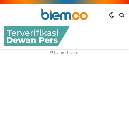
Menu
Switch
Me
skin
Home
/
Hiburan