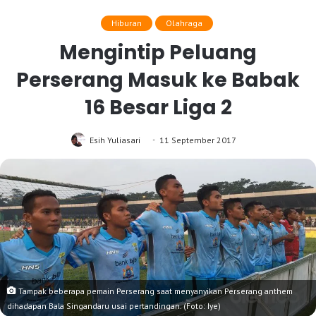
Hiburan
Olahraga
Mengintip Peluang
Perserang Masuk ke Babak
16 Besar Liga 2
Esih Yuliasari
11 September 2017
Tampak beberapa pemain Perserang saat menyanyikan Perserang anthem
dihadapan Bala Singandaru usai pertandingan. (Foto: Iye)