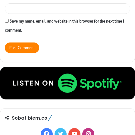
Save my name, email, and website in this browser for the next time I
comment.
Sobat biem.co
F
T
Y
I