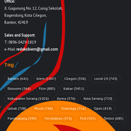
Office:
Jl. Gagunung No. 12, Curug Sekolah,
Bagendung, Kota Cilegon,
Banten, 42419
Sales and Support:
T: 0896-0429-1819
e-Mail:
redaksibiem@gmail.com
Tag
Banten
(641)
biem
(1047)
Cilegon
(336)
covid-19
(743)
Ekonomi
(366)
Film
(885)
Kabar
(3451)
Kabupaten Serang
(1026)
Korea
(376)
Kota Serang
(720)
Lebak
(708)
Musik
(768)
Olahraga
(716)
Opini
(419)
Pandeglang
(399)
Pendidikan
(376)
PLN
(355)
Terkini
(685)