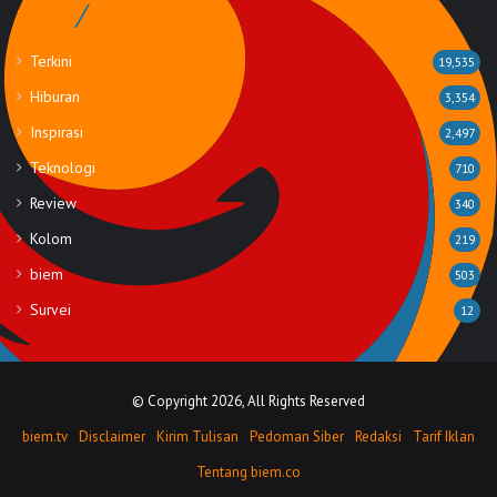
Rubrik
Terkini
19,535
Hiburan
3,354
Inspirasi
2,497
Teknologi
710
Review
340
Kolom
219
biem
503
Survei
12
© Copyright 2026, All Rights Reserved
biem.tv
Disclaimer
Kirim Tulisan
Pedoman Siber
Redaksi
Tarif Iklan
Tentang biem.co