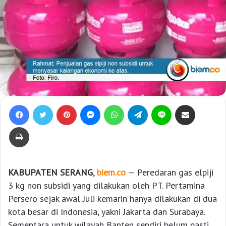
Facebook
Twitter
Pinterest
Messenger
WhatsApp
Telegram
Line
Bagikan lewat e-Mail
Print
KABUPATEN SERANG
,
biem.co
— Peredaran gas elpiji
3 kg non subsidi yang dilakukan oleh PT. Pertamina
Persero sejak awal Juli kemarin hanya dilakukan di dua
kota besar di Indonesia, yakni Jakarta dan Surabaya.
Sementara untuk wilayah Banten sendiri belum pasti