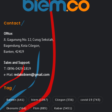
Contact
Office:
Jl. Gagunung No. 12, Curug Sekolah,
Bagendung, Kota Cilegon,
Banten, 42419
Sales and Support:
T: 0896-0429-1819
e-Mail:
redaksibiem@gmail.com
Tag
Banten
(641)
biem
(1047)
Cilegon
(336)
covid-19
(743)
Ekonomi
(366)
Film
(885)
Kabar
(3451)