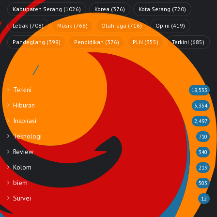
Kabupaten Serang
(1026)
Korea
(376)
Kota Serang
(720)
Lebak
(708)
Musik
(768)
Olahraga
(716)
Opini
(419)
Pandeglang
(399)
Pendidikan
(376)
PLN
(355)
Terkini
(685)
Rubrik
Terkini
19,535
Hiburan
3,354
Inspirasi
2,497
Teknologi
710
Review
340
Kolom
219
biem
503
Survei
12