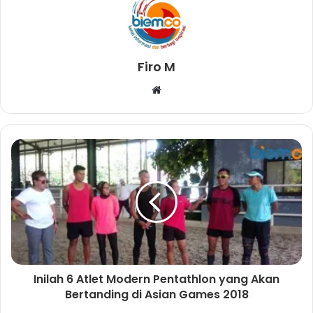
Firo M
W
e
b
s
i
t
e
Inilah 6 Atlet Modern Pentathlon yang Akan
Bertanding di Asian Games 2018