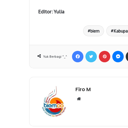
Editor: Yulia
biem
Kabupa
Facebook
Twitter
Pinterest
Messenger
Yuk Berbagi ^_^
Firo M
W
e
b
s
i