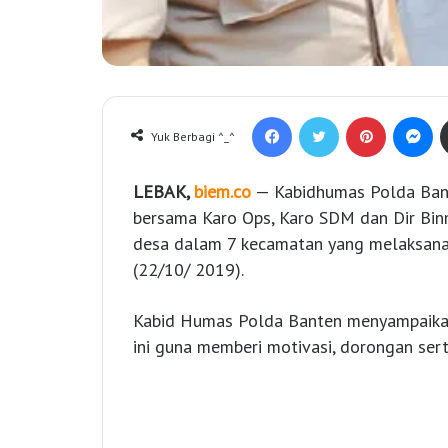
Facebook
Twitter
Pinterest
Messenger
Yuk Berbagi ^_^
LEBAK,
biem.co
— Kabidhumas Polda Bant
bersama Karo Ops, Karo SDM dan Dir Bin
desa dalam 7 kecamatan yang melaksanak
(22/10/ 2019).
Kabid Humas Polda Banten menyampaika
ini guna memberi motivasi, dorongan se