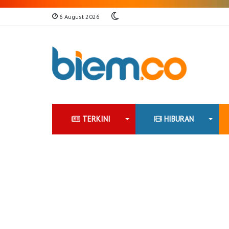
Switch
6 August 2026
skin
TERKINI
HIBURAN