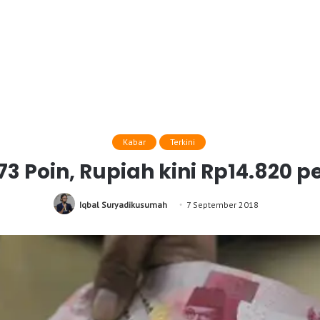
Kabar
Terkini
3 Poin, Rupiah kini Rp14.820 pe
Iqbal Suryadikusumah
7 September 2018