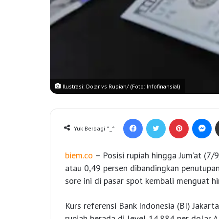
Ilustrasi: Dolar vs Rupiah/ (Foto: Infofinansial)
Facebook
Twitter
Pinterest
Messenger
Yuk Berbagi ^_^
biem.co
– Posisi rupiah hingga Jum’at (7/
atau 0,49 persen dibandingkan penutupan
sore ini di pasar spot kembali menguat h
Kurs referensi Bank Indonesia (BI) Jakart
rupiah berada di level 14.884 per dolar 