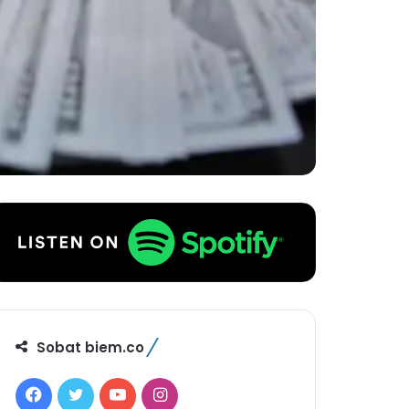
Sobat biem.co
F
T
Y
I