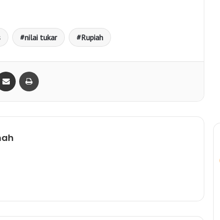
s
nilai tukar
Rupiah
Bagikan lewat e-Mail
Print
mah