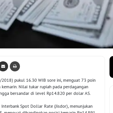
Bagikan lewat e-Mail
Print
9/2018) pukul 16.30 WIB sore ini, menguat 73 poin
 kemarin. Nilai tukar rupiah pada perdagangan
ingga bersandar di level Rp14.820 per dolar AS.
a Interbank Spot Dollar Rate (Jisdor), menunjukan
AS, menguat dibandingkan posisi kemarin Rp14.891