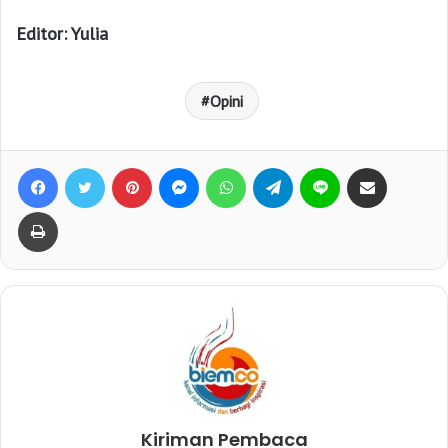
Editor: Yulia
Opini
Facebook
Twitter
Pinterest
Messenger
WhatsApp
Telegram
Line
Bagikan lewat e-Mail
Print
Kiriman Pembaca