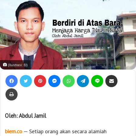
(Ilustrasi: EJ)
Facebook
Twitter
Pinterest
Messenger
WhatsApp
Telegram
Line
Bagikan lewat e-Mail
Print
Oleh: Abdul Jamil
biem.co
— Setiap orang akan secara alamiah