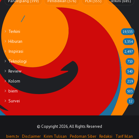
Pandeglang
(399)
Pendidikan
(376)
PLN
(355)
Terkini
(685)
Rubrik
Terkini
19,535
Hiburan
3,354
Inspirasi
2,497
Teknologi
710
Review
340
Kolom
219
biem
503
Survei
12
© Copyright 2026, All Rights Reserved
biem.tv
Disclaimer
Kirim Tulisan
Pedoman Siber
Redaksi
Tarif Iklan