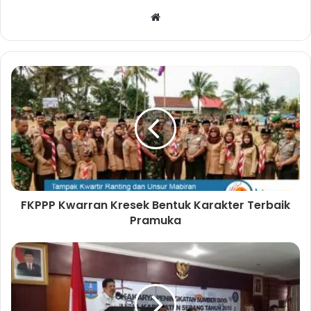
W
e
b
s
i
t
e
FKPPP Kwarran Kresek Bentuk Karakter Terbaik
Pramuka