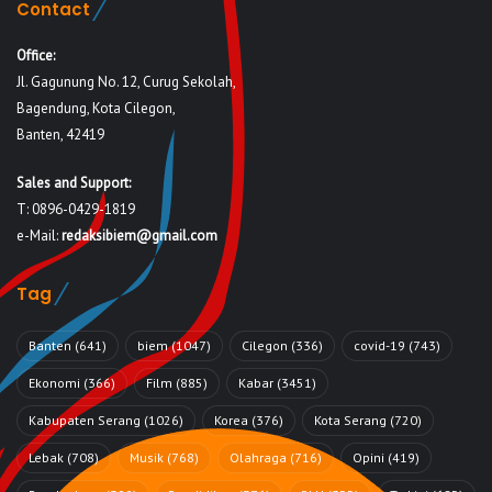
Contact
Office:
Jl. Gagunung No. 12, Curug Sekolah,
Bagendung, Kota Cilegon,
Banten, 42419
Sales and Support:
T: 0896-0429-1819
e-Mail:
redaksibiem@gmail.com
Tag
Banten
(641)
biem
(1047)
Cilegon
(336)
covid-19
(743)
Ekonomi
(366)
Film
(885)
Kabar
(3451)
Kabupaten Serang
(1026)
Korea
(376)
Kota Serang
(720)
Lebak
(708)
Musik
(768)
Olahraga
(716)
Opini
(419)