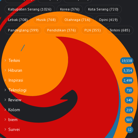
Kabupaten Serang
(1026)
Korea
(376)
Kota Serang
(720)
Lebak
(708)
Musik
(768)
Olahraga
(716)
Opini
(419)
Pandeglang
(399)
Pendidikan
(376)
PLN
(355)
Terkini
(685)
Rubrik
Terkini
19,538
Hiburan
3,354
Inspirasi
2,498
Teknologi
710
Review
340
Kolom
219
biem
503
Survei
12