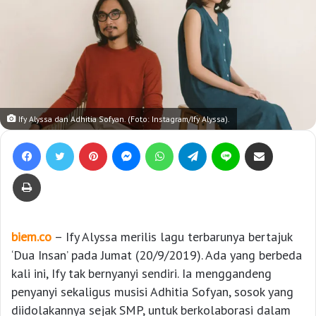
Ify Alyssa dan Adhitia Sofyan. (Foto: Instagram/Ify Alyssa).
Facebook
Twitter
Pinterest
Messenger
WhatsApp
Telegram
Line
Bagikan lewat e-Mail
Print
biem.co
– Ify Alyssa merilis lagu terbarunya bertajuk
‘Dua Insan’ pada Jumat (20/9/2019). Ada yang berbeda
kali ini, Ify tak bernyanyi sendiri. Ia menggandeng
penyanyi sekaligus musisi Adhitia Sofyan, sosok yang
diidolakannya sejak SMP, untuk berkolaborasi dalam