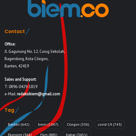
Contact
Office:
Jl. Gagunung No. 12, Curug Sekolah,
Bagendung, Kota Cilegon,
Banten, 42419
Sales and Support:
T: 0896-0429-1819
e-Mail:
redaksibiem@gmail.com
Tag
Banten
(642)
biem
(1047)
Cilegon
(336)
covid-19
(743)
Ekonomi
(366)
Film
(885)
Kabar
(3451)