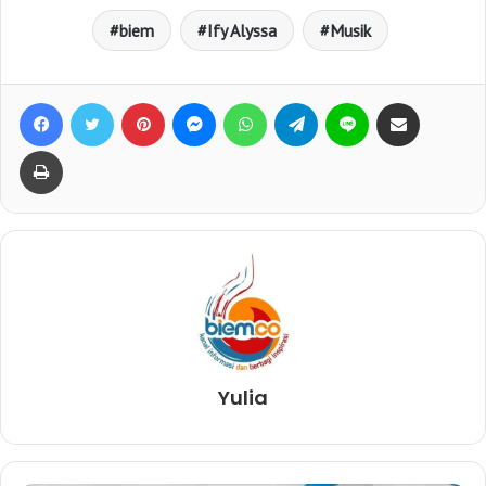
biem
Ify Alyssa
Musik
Facebook
Twitter
Pinterest
Messenger
WhatsApp
Telegram
Line
Bagikan lewat e-Mail
Print
Yulia