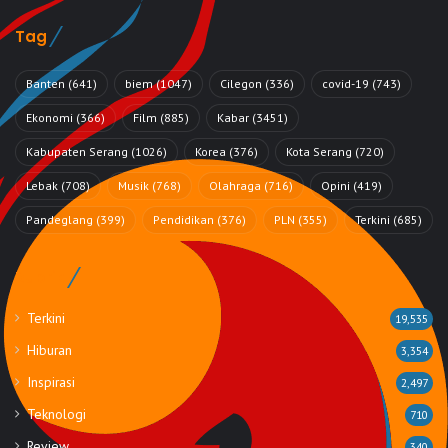
Tag
Banten
(641)
biem
(1047)
Cilegon
(336)
covid-19
(743)
Ekonomi
(366)
Film
(885)
Kabar
(3451)
Kabupaten Serang
(1026)
Korea
(376)
Kota Serang
(720)
Lebak
(708)
Musik
(768)
Olahraga
(716)
Opini
(419)
Pandeglang
(399)
Pendidikan
(376)
PLN
(355)
Terkini
(685)
Rubrik
Terkini
19,535
Hiburan
3,354
Inspirasi
2,497
Teknologi
710
Review
340