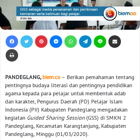
Facebook
Twitter
Pinterest
Messenger
WhatsApp
Telegram
Line
Bagikan lewat e-Mail
Print
PANDEGLANG,
biem.co
– Berikan pemahaman tentang
pentingnya budaya literasi dan pentingnya pendidikan
agama kepada para pelajar untuk membentuk adab
dan karakter, Pengurus Daerah (PD) Pelajar Islam
Indonesia (PII) Kabupaten Pandeglang mengadakan
kegiatan
Guided Sharing Session
(GSS) di SMKN 2
Pandeglang, Kecamatan Karangtanjung, Kabupaten
Pandeglang, Minggu (01/03/2020).