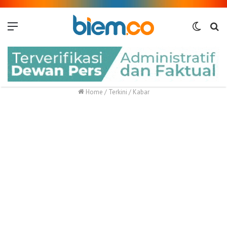
Menu
Switch
Me
skin
Home
/
Terkini
/
Kabar