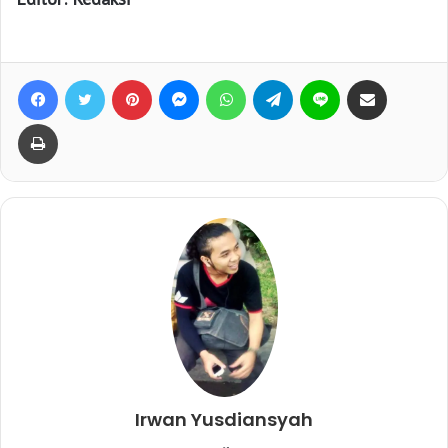
Facebook
Twitter
Pinterest
Messenger
WhatsApp
Telegram
Line
Bagikan lewat e-Mail
Print
Irwan Yusdiansyah