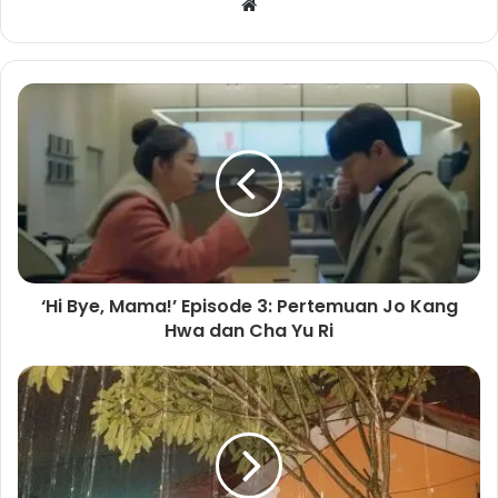
W
e
b
s
i
t
e
‘Hi Bye, Mama!’ Episode 3: Pertemuan Jo Kang
Hwa dan Cha Yu Ri