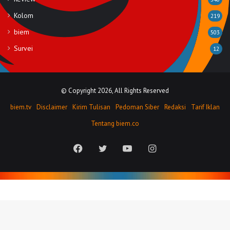
Kolom
219
biem
503
Survei
12
© Copyright 2026, All Rights Reserved
biem.tv
Disclaimer
Kirim Tulisan
Pedoman Siber
Redaksi
Tarif Iklan
Tentang biem.co
Facebook
Twitter
YouTube
Instagram