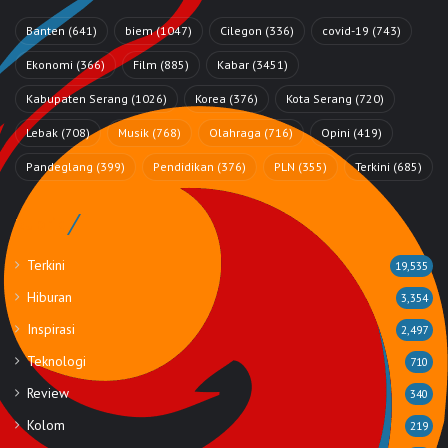
Banten
(641)
biem
(1047)
Cilegon
(336)
covid-19
(743)
Ekonomi
(366)
Film
(885)
Kabar
(3451)
Kabupaten Serang
(1026)
Korea
(376)
Kota Serang
(720)
Lebak
(708)
Musik
(768)
Olahraga
(716)
Opini
(419)
Pandeglang
(399)
Pendidikan
(376)
PLN
(355)
Terkini
(685)
Rubrik
Terkini
19,535
Hiburan
3,354
Inspirasi
2,497
Teknologi
710
Review
340
Kolom
219