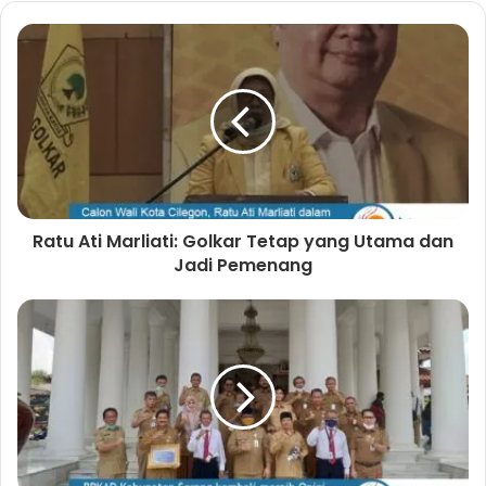
b
s
i
t
e
Ratu Ati Marliati: Golkar Tetap yang Utama dan
Jadi Pemenang