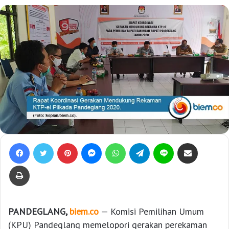
Facebook
Twitter
Pinterest
Messenger
WhatsApp
Telegram
Line
Bagikan lewat e-Mail
Print
PANDEGLANG,
biem.co
— Komisi Pemilihan Umum
(KPU) Pandeglang memelopori gerakan perekaman