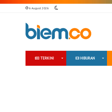
Switch
6 August 2026
skin
TERKINI
HIBURAN