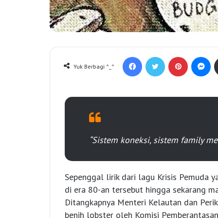
Facebook
Twitter
Pinterest
Messenger
Yuk Berbagi ^_^
“Sistem koneksi, sistem family mer
Sepenggal lirik dari lagu Krisis Pemuda 
di era 80-an tersebut hingga sekarang ma
Ditangkapnya Menteri Kelautan dan Peri
benih lobster oleh Komisi Pemberantasan