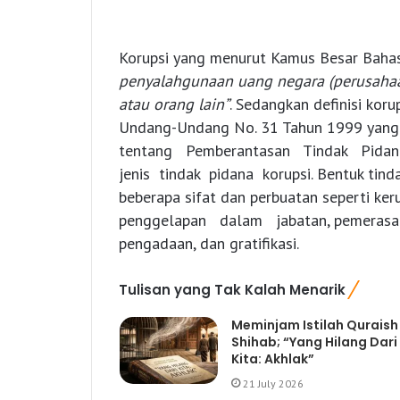
Korupsi yang menurut Kamus Besar Baha
penyalahgunaan uang negara (perusahaa
atau orang lain”
. Sedangkan definisi kor
Undang-Undang No. 31 Tahun 1999 yang
tentang Pemberantasan Tindak Pidana 
jenis tindak pidana korupsi. Bentuk tin
beberapa sifat dan perbuatan seperti ke
penggelapan dalam jabatan, pemerasan,
pengadaan, dan gratifikasi.
Tulisan yang Tak Kalah Menarik
Meminjam Istilah Quraish
Shihab; “Yang Hilang Dari
Kita: Akhlak”
21 July 2026