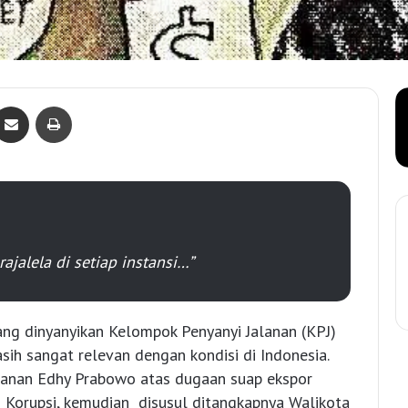
Bagikan lewat e-Mail
Print
ajalela di setiap instansi…”
yang dinyanyikan Kelompok Penyanyi Jalanan (KPJ)
sih sangat relevan dengan kondisi di Indonesia.
kanan Edhy Prabowo atas dugaan suap ekspor
 Korupsi, kemudian disusul ditangkapnya Walikota