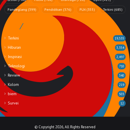
Pandeglang
(399)
Pendidikan
(376)
PLN
(355)
Terkini
(685)
Rubrik
Terkini
19,535
Hiburan
3,354
Inspirasi
2,497
Teknologi
710
Review
340
Kolom
219
biem
503
Survei
12
© Copyright 2026, All Rights Reserved