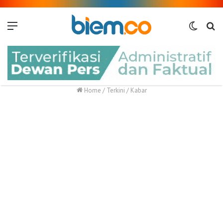
Menu
Switch
Me
skin
Home
/
Terkini
/
Kabar