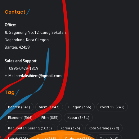
Contact
Office:
Jl. Gagunung No. 12, Curug Sekolah,
Bagendung, Kota Cilegon,
Banten, 42419
Sales and Support:
T: 0896-0429-1819
e-Mail:
redaksibiem@gmail.com
Tag
Banten
(641)
biem
(1047)
Cilegon
(336)
covid-19
(743)
Ekonomi
(366)
Film
(885)
Kabar
(3451)
Kabupaten Serang
(1026)
Korea
(376)
Kota Serang
(720)
Lebak
(708)
Musik
(768)
Olahraga
(716)
Opini
(419)