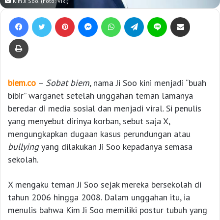
Kim Ji Soo. (Foto: Viki)
Facebook
Twitter
Pinterest
Messenger
WhatsApp
Telegram
Line
Bagikan lewat e-Mail
Print
biem.co
–
Sobat biem
, nama Ji Soo kini menjadi “buah
bibir” warganet setelah unggahan teman lamanya
beredar di media sosial dan menjadi viral. Si penulis
yang menyebut dirinya korban, sebut saja X,
mengungkapkan dugaan kasus perundungan atau
bullying
yang dilakukan Ji Soo kepadanya semasa
sekolah.
X mengaku teman Ji Soo sejak mereka bersekolah di
tahun 2006 hingga 2008. Dalam unggahan itu, ia
menulis bahwa Kim Ji Soo memiliki postur tubuh yang