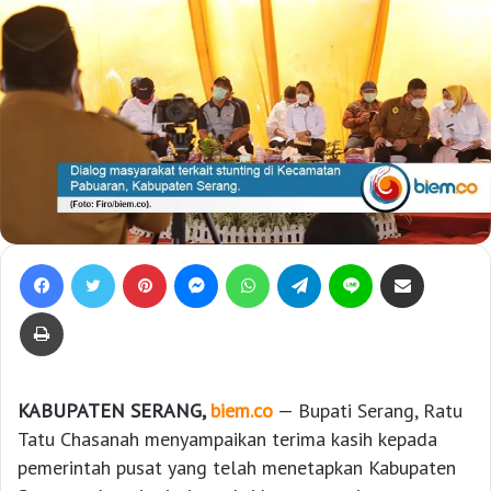
Facebook
Twitter
Pinterest
Messenger
WhatsApp
Telegram
Line
Bagikan lewat e-Mail
Print
KABUPATEN SERANG,
biem.co
— Bupati Serang, Ratu
Tatu Chasanah menyampaikan terima kasih kepada
pemerintah pusat yang telah menetapkan Kabupaten