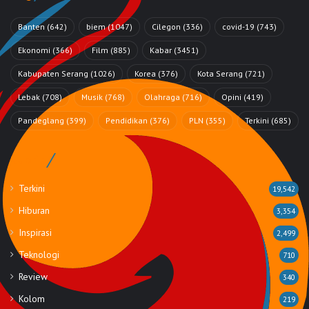
Banten
(642)
biem
(1047)
Cilegon
(336)
covid-19
(743)
Ekonomi
(366)
Film
(885)
Kabar
(3451)
Kabupaten Serang
(1026)
Korea
(376)
Kota Serang
(721)
Lebak
(708)
Musik
(768)
Olahraga
(716)
Opini
(419)
Pandeglang
(399)
Pendidikan
(376)
PLN
(355)
Terkini
(685)
Rubrik
Terkini
19,542
Hiburan
3,354
Inspirasi
2,499
Teknologi
710
Review
340
Kolom
219