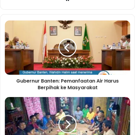
e
b
s
i
t
e
Gubernur Banten: Pemanfaatan Air Harus
Berpihak ke Masyarakat