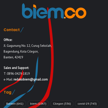
Contact
Office:
Jl. Gagunung No. 12, Curug Sekolah,
Bagendung, Kota Cilegon,
Banten, 42419
Sales and Support:
T: 0896-0429-1819
e-Mail:
redaksibiem@gmail.com
Tag
Banten
(641)
biem
(1047)
Cilegon
(336)
covid-19
(743)