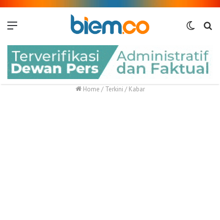
Menu
Switch
Me
skin
Home
/
Terkini
/
Kabar