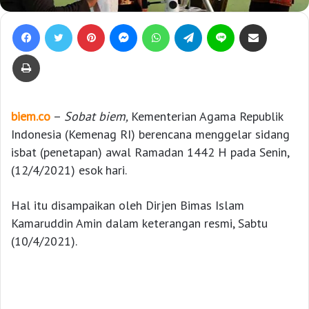
Facebook
Twitter
Pinterest
Messenger
WhatsApp
Telegram
Line
Bagikan lewat e-Mail
Print
biem.co
–
Sobat biem,
Kementerian Agama Republik
Indonesia (Kemenag RI) berencana menggelar sidang
isbat (penetapan) awal Ramadan 1442 H pada Senin,
(12/4/2021) esok hari.
Hal itu disampaikan oleh Dirjen Bimas Islam
Kamaruddin Amin dalam keterangan resmi, Sabtu
(10/4/2021).