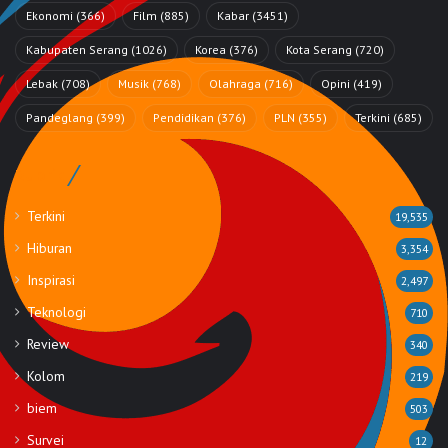
Ekonomi
(366)
Film
(885)
Kabar
(3451)
Kabupaten Serang
(1026)
Korea
(376)
Kota Serang
(720)
Lebak
(708)
Musik
(768)
Olahraga
(716)
Opini
(419)
Pandeglang
(399)
Pendidikan
(376)
PLN
(355)
Terkini
(685)
Rubrik
Terkini
19,535
Hiburan
3,354
Inspirasi
2,497
Teknologi
710
Review
340
Kolom
219
biem
503
Survei
12