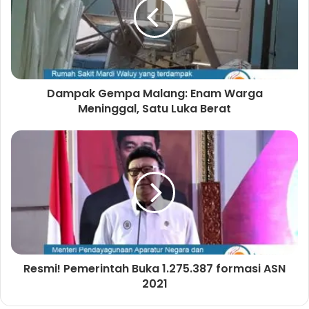
t
o
e
r
e
o
r
a
k
m
Dampak Gempa Malang: Enam Warga
Meninggal, Satu Luka Berat
Resmi! Pemerintah Buka 1.275.387 formasi ASN
2021