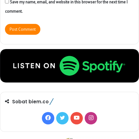
Save my name, email, and website in this browser for the next time I
comment.
Sobat biem.co
F
T
Y
I
a
w
o
n