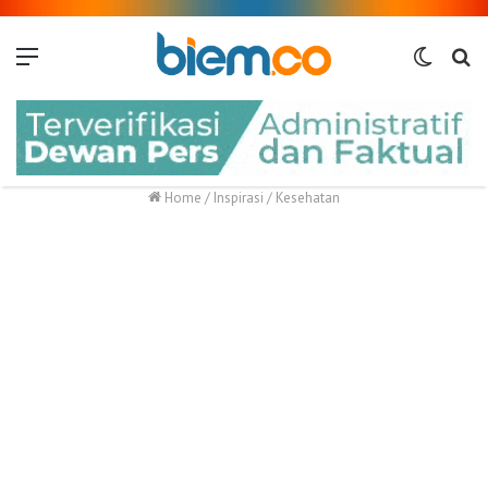
Menu
Switch
Me
skin
Home
/
Inspirasi
/
Kesehatan