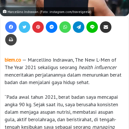
Marcellino Indrawan. (Foto: instagram.com/travelgeela)
Facebook
Twitter
Pinterest
Messenger
WhatsApp
Telegram
Line
Bagikan lewat e-Mail
Print
biem.co
— Marcellino Indrawan, The New L-Men of
The Year 2021 sekaligus seorang
health influencer
menceritakan perjalanannya dalam menurunkan berat
badan dan menjalani gaya hidup sehat.
“Pada awal tahun 2021, berat badan saya mencapai
angka 90 kg. Sejak saat itu, saya berusaha konsisten
dalam menjaga asupan nutrisi, membatasi asupan
gula, aktif berolahraga, dan beristirahat, di tengah-
tengah kesibukan saya sebagai seorang
managing