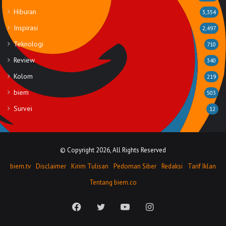
Hiburan
3,354
Inspirasi
2,497
Teknologi
710
Review
340
Kolom
219
biem
503
Survei
12
© Copyright 2026, All Rights Reserved
biem.tv
Disclaimer
Kirim Tulisan
Pedoman Siber
Redaksi
Tarif Iklan
Tentang biem.co
Facebook
Twitter
YouTube
Instagram