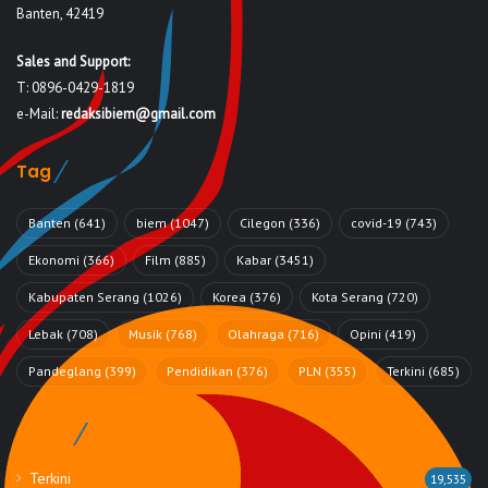
Banten, 42419
Sales and Support:
T: 0896-0429-1819
e-Mail:
redaksibiem@gmail.com
Tag
Banten
(641)
biem
(1047)
Cilegon
(336)
covid-19
(743)
Ekonomi
(366)
Film
(885)
Kabar
(3451)
Kabupaten Serang
(1026)
Korea
(376)
Kota Serang
(720)
Lebak
(708)
Musik
(768)
Olahraga
(716)
Opini
(419)
Pandeglang
(399)
Pendidikan
(376)
PLN
(355)
Terkini
(685)
Rubrik
Terkini
19,535