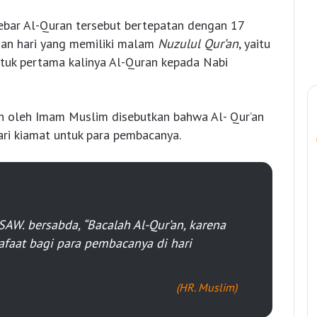
ebar Al-Quran tersebut bertepatan dengan 17
an hari yang memiliki malam
Nuzulul Qur’an
, yaitu
ntuk pertama kalinya Al-Quran kepada Nabi
an oleh Imam Muslim disebutkan bahwa Al- Qur’an
ari kiamat untuk para pembacanya.
AW. bersabda, “Bacalah Al-Qur’an, karena
faat bagi para pembacanya di hari
(HR. Muslim)