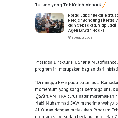
Tulisan yang Tak Kalah Menarik
Polda Jabar Bekali Ratus
Pelajar Bandung Literasi A
dan Cek Fakta, Siap Jadi
Agen Lawan Hoaks
6 August 2026
Presiden Direktur PT. Sharia Multifinance
program ini merupakan bagian dari inisi
“Di minggu ke-3 pada bulan Suci Ramada
momentum yang sangat berharga untuk u
Qur’an
. AMITRA turut hadir meramaikan h
Nabi Muhammad SAW menerima wahyu per
Al-Quran dengan melakukan Program Teba
program yang sudah berlangsung sejak 7 t