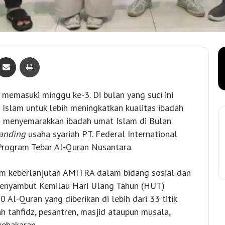
Bagikan lewat e-Mail
Print
emasuki minggu ke-3. Di bulan yang suci ini
slam untuk lebih meningkatkan kualitas ibadah
 menyemarakkan ibadah umat Islam di Bulan
anding
usaha syariah PT. Federal International
rogram Tebar Al-Quran Nusantara.
am keberlanjutan AMITRA dalam bidang sosial dan
menyambut Kemilau Hari Ulang Tahun (HUT)
Al-Quran yang diberikan di lebih dari 33 titik
 tahfidz, pesantren, masjid ataupun musala,
kebakaran.