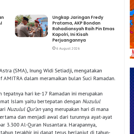
an
Ungkap Jaringan Fredy
I
Pratama, AKP Bondan
Rahadiansyah Raih Pin Emas
Kapolri, Ini Kisah
Perjuangannya
6 August 2026
 Astra (SMA), Inung Widi Setiadji, mengatakan
atif AMITRA dalam meramaikan bulan Suci Ramadan.
n tepatnya hari ke-17 Ramadan ini merupakan
mat Islam yaitu bertepatan dengan
Nuzulul
ari
Nuzulul Qur’an
yang merupakan hari di mana
tama dan menjadi awal dari turunnya ayat-ayat
r 3.300 Al-Quran Nusantara. Harapannya,
ahun terakhir ini dapat terus berlanjut di tahun-