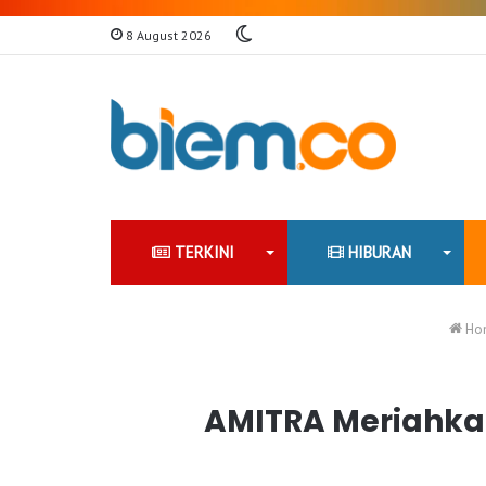
Switch
8 August 2026
skin
TERKINI
HIBURAN
Ho
AMITRA Meriahka