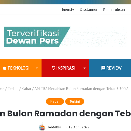
biem.tv
Disclaimer
Kirim Tulisan
TEKNOLOGI
INSPIRASI
REVIEW
me
/
Terkini
/
Kabar
/
AMITRA Meriahkan Bulan Ramadan dengan Tebar 3.300 Al
Kabar
Terkini
n Bulan Ramadan dengan Teba
Redaksi
19 April 2022