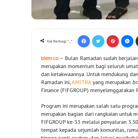
Facebook
Twitter
Pinterest
Messenger
Yuk Berbagi ^_^
biem.co
– Bulan Ramadan sudah berjalan m
merupakan momentum bagi seluruh umat I
dan ketakwaannya. Untuk mendukung dan
Ramadan ini,
AMITRA
yang merupakan
br
Finance (FIFGROUP) menyelenggarakan P
Program ini merupakan salah satu progr
merupakan bagian dari rangkaian untuk 
FIFGROUP ke-33 melalui penyaluran 3.300 
tempat kepada sejumlah komunitas, rumah
hingga panti asuhan, dan lokasi musibah 