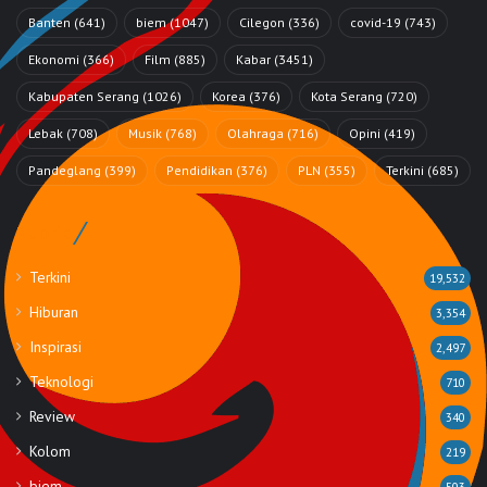
Banten
(641)
biem
(1047)
Cilegon
(336)
covid-19
(743)
Ekonomi
(366)
Film
(885)
Kabar
(3451)
Kabupaten Serang
(1026)
Korea
(376)
Kota Serang
(720)
Lebak
(708)
Musik
(768)
Olahraga
(716)
Opini
(419)
Pandeglang
(399)
Pendidikan
(376)
PLN
(355)
Terkini
(685)
Rubrik
Terkini
19,532
Hiburan
3,354
Inspirasi
2,497
Teknologi
710
Review
340
Kolom
219
biem
503